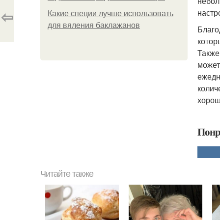
небол
⇦
настр
Какие специи лучше использовать
для вяления баклажанов
Благо
котор
Также
может
ежедн
колич
хорош
Понр
Читайте также