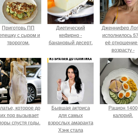
Приготовь ПП
Диетический
Дженнифер Ло
епешку с сыром и
кефирно -
исполнилось 57
творогом.
банановый десерт.
её отношение
возрасту -
настоящий
манифест
уверенности: "
говорите, что 
отлично выгля
для 57.
латье, которое до
Бывшая актриса
Рацион 1400
сих пор вызывает
для самых
калорий.
поры спустя годы.
взрослых амаранта
Хэнк стала
сенатором в