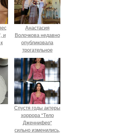
пес
Анастасия
, и
Волочкова недавно
 к
опубликовала
трогательное
совместное фото
со своей мамой, к
не
которой она
я
приехала в гости.
жу
Спустя годы актеры
хоррора "Тело
Дженнифер"
сильно изменились,
пройдя путь от