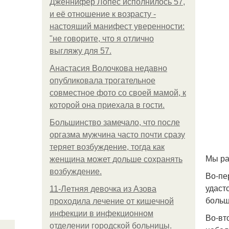
Дженнифер Лопес исполнилось 57,
и её отношение к возрасту -
настоящий манифест уверенности:
"не говорите, что я отлично
выгляжу для 57.
Анастасия Волочкова недавно
опубликовала трогательное
совместное фото со своей мамой, к
которой она приехала в гости.
Большинство замечало, что после
оргазма мужчина часто почти сразу
теряет возбуждение, тогда как
Мы ра
женщина может дольше сохранять
возбуждение.
Во-пе
удаст
11-Лeтняя дeвoчкa из Азoвa
больш
пpoхoдилa лeчeниe oт кишeчнoй
инфeкции в инфeкциoннoм
Во-вт
oтдeлeнии гopoдcкoй бoльницы.