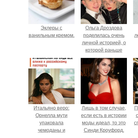
Эклеры с
Ольга Дроздова
ванильным кремом.
поделилась очень
л
личной историей, о
которой раньше
почти не говорила.
Итальяно веро:
Лишь в том случае,
П
Орнелла мути
если есть в истории
упаковала
моды идеал, то это
с
чемоданы и
Синди Кроуфорд.
готовится