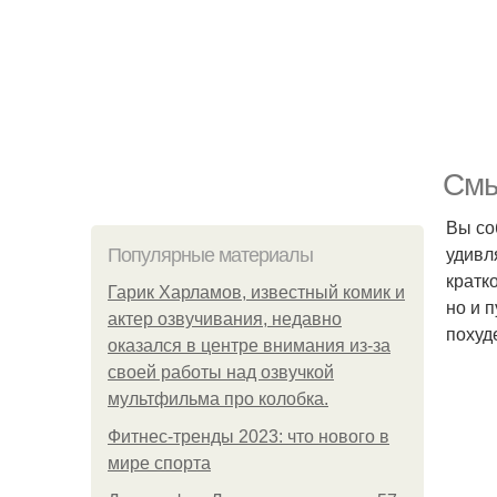
Смы
Вы со
удивл
Популярные материалы
кратк
Гарик Харламов, известный комик и
но и 
актер озвучивания, недавно
похуд
оказался в центре внимания из-за
своей работы над озвучкой
мультфильма про колобка.
Фитнес-тренды 2023: что нового в
мире спорта