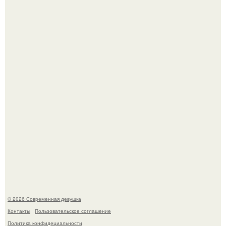
У юли Гаврилиной снова случился конфликт с комиком
Ильей Соболевым.
Рацион 1400 калорий.
© 2026 Современная девушка
Контакты
Пользовательское соглашение
Политика конфидециальности