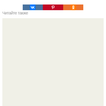
Читайте также
Как избежать ошибок при похудении за 30 дней
Один случайный снимок за несколько дней весь