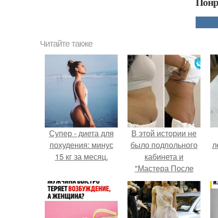
Понр
Читайте также
Супер - диета для
В этой истории не
похудения: минус
было подпольного
л
15 кг за месяц.
кабинета и
"Мастера После
Двухнедельных
Курсов".