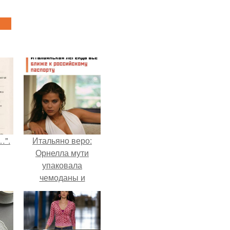
…".
Итальяно веро:
Орнелла мути
упаковала
чемоданы и
готовится
обзавестись
красным
паспортом.