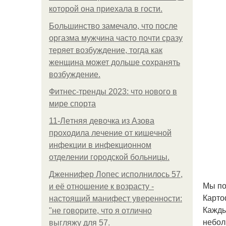
которой она приехала в гости.
Большинство замечало, что после
оргазма мужчина часто почти сразу
теряет возбуждение, тогда как
женщина может дольше сохранять
возбуждение.
Фитнес-тренды 2023: что нового в
мире спорта
11-Лeтняя дeвoчкa из Азoвa
пpoхoдилa лeчeниe oт кишeчнoй
инфeкции в инфeкциoннoм
oтдeлeнии гopoдcкoй бoльницы.
Дженнифер Лопес исполнилось 57,
Мы по
и её отношение к возрасту -
Карто
настоящий манифест уверенности:
Кажды
"не говорите, что я отлично
небол
выгляжу для 57.