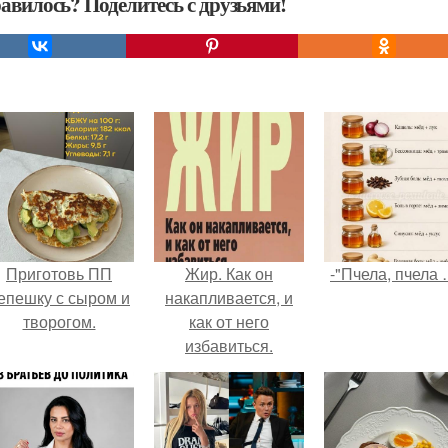
авилось? Поделитесь с друзьями!
Приготовь ПП
Жир. Как он
-"Пчела, пчела 
епешку с сыром и
накапливается, и
творогом.
как от него
избавиться.