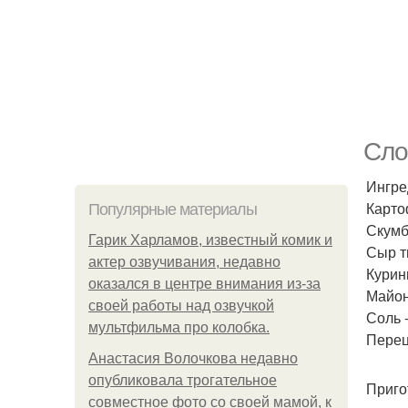
Сло
Ингре
Карто
Популярные материалы
Скумб
Гарик Харламов, известный комик и
Сыр т
актер озвучивания, недавно
Курин
оказался в центре внимания из-за
Майоне
своей работы над озвучкой
Соль -
мультфильма про колобка.
Перец 
Анастасия Волочкова недавно
опубликовала трогательное
Приго
совместное фото со своей мамой, к