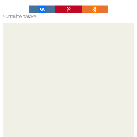
Читайте также
Бутерброды на любой вкус.
Мало кто знает, что Элизабет олсен получила роль алы