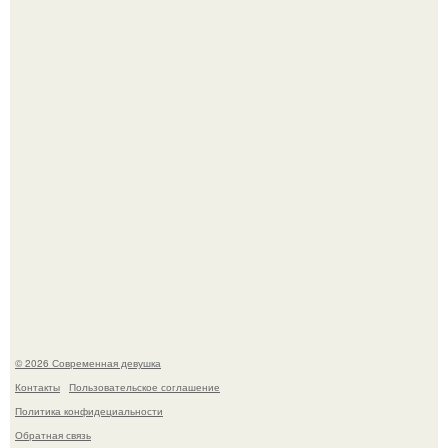
По словам эксперта воз, у мужчин с образованной и
мудрой супругой вероятность скоропостижной смерти
якобы на 46% ниже.
Итальяно веро: Орнелла мути упаковала чемоданы и
готовится обзавестись красным паспортом.
© 2026 Современная девушка
Контакты
Пользовательское соглашение
Политика конфидециальности
Обратная связь