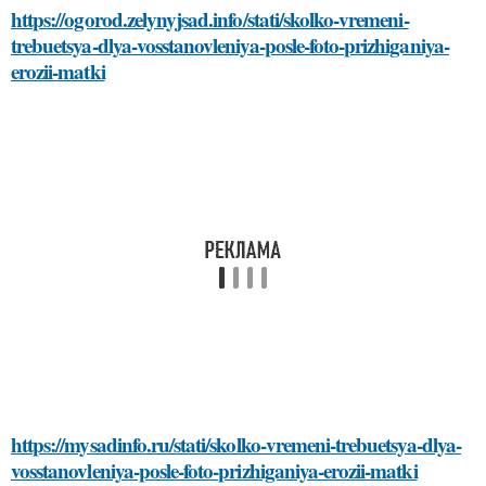
https://ogorod.zelynyjsad.info/stati/skolko-vremeni-
trebuetsya-dlya-vosstanovleniya-posle-foto-prizhiganiya-
erozii-matki
https://mysadinfo.ru/stati/skolko-vremeni-trebuetsya-dlya-
vosstanovleniya-posle-foto-prizhiganiya-erozii-matki