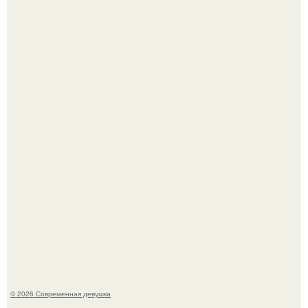
Лишь в том случае, если есть в истории моды идеал, то
это Синди Кроуфорд.
Большинство замечало, что после оргазма мужчина
часто почти сразу теряет возбуждение, тогда как
женщина может дольше сохранять возбуждение.
© 2026 Современная девушка