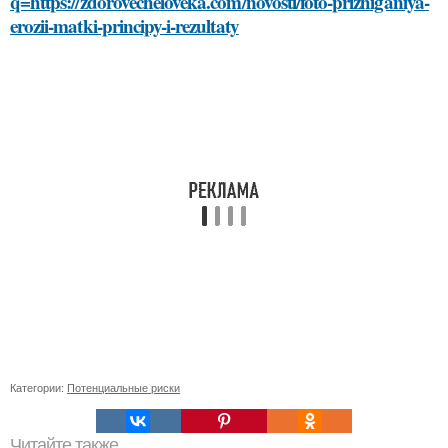
q=https://zdorovecheloveka.com/novosti/foto-prizhiganiya-
erozii-matki-principy-i-rezultaty
Категории:
Потенциальные риски
Читайте также