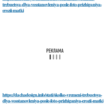
trebuetsya-dlya-vosstanovleniya-posle-foto-prizhiganiya-
erozii-matki
https://dachadesign.info/stati/skolko-vremeni-trebuetsya-
dlya-vosstanovleniya-posle-foto-prizhiganiya-erozii-matki