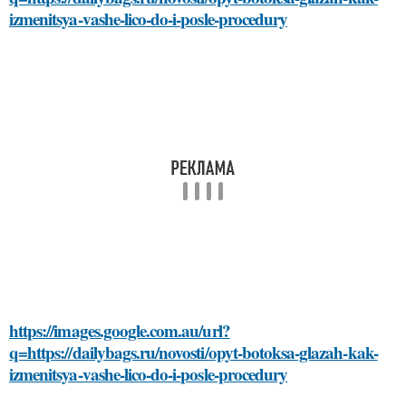
izmenitsya-vashe-lico-do-i-posle-procedury
https://images.google.com.au/url?
q=https://dailybags.ru/novosti/opyt-botoksa-glazah-kak-
izmenitsya-vashe-lico-do-i-posle-procedury