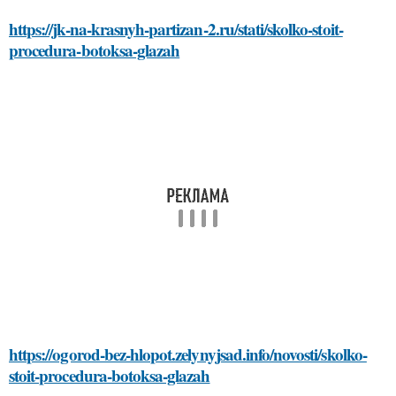
https://jk-na-krasnyh-partizan-2.ru/stati/skolko-stoit-
procedura-botoksa-glazah
https://ogorod-bez-hlopot.zelynyjsad.info/novosti/skolko-
stoit-procedura-botoksa-glazah