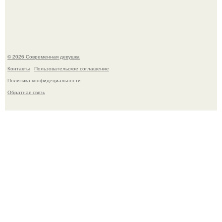
борту круизного лайнера.
© 2026 Современная девушка
Контакты
Пользовательское соглашение
Политика конфидециальности
Обратная связь