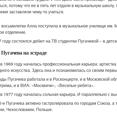
ься, потому что ее в пять лет отдали в музыкальную школу.
ремя заставляли чему-то учиться.
 восьмилетки Алла поступила в музыкальное училище им. 
ое отделение.
7 году состоялся дебют на ТВ студентки Пугачевой – в детс
 Пугачева на эстраде
 в 1969 году началась профессиональная карьера: артистка
дного искусства. Здесь она и познакомилась со своим пер
годы Пугачева работала и в Росконцерте, и в Московской о
трема, и в ВИА: «Москвичи», «Веселые ребята».
 в 1977 году началась сольная карьера. И параллельно с в
0-е Пугачева активно гастролировала по городам Союза, а т
ии, Чехословакии, Польше.