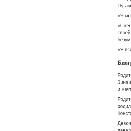
Пугач
«Я мог
«Сцен
своей
безум
«Я все
Биог
Родит
Зинаи
и меч
Родит
родил
Конст
Девоч
давал