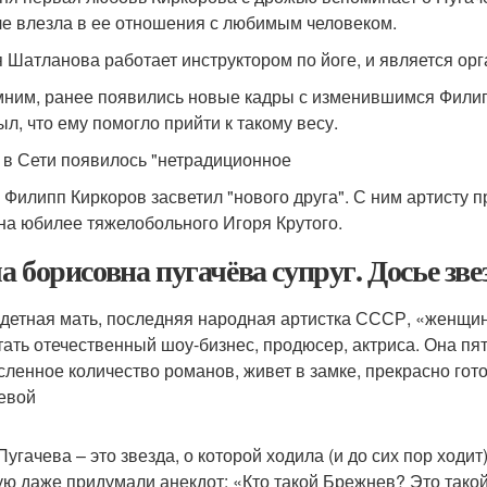
е влезла в ее отношения с любимым человеком.
 Шатланова работает инструктором по йоге, и является орг
ним, ранее появились новые кадры с изменившимся Филип
ыл, что ему помогло прийти к такому весу.
 в Сети появилось "нетрадиционное
 Филипп Киркоров засветил "нового друга". С ним артисту
на юбилее тяжелобольного Игоря Крутого.
а борисовна пугачёва супруг. Досье зв
детная мать, последняя народная артистка СССР, «женщин
тать отечественный шоу-бизнес, продюсер, актриса. Она пя
сленное количество романов, живет в замке, прекрасно гот
евой
Пугачева – это звезда, о которой ходила (и до сих пор ходит
ую даже придумали анекдот: «Кто такой Брежнев? Это такой