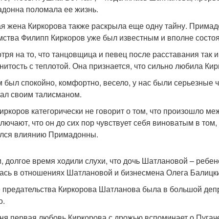
донна поломала ее жизнь.
я жена Киркорова также раскрыла еще одну тайну. Примадо
мства Филипп Киркоров уже был известным и вполне состо
тря на то, что танцовщица и певец после расставания так 
нитость с теплотой. Она признается, что сильно любила Кир
м был спокойно, комфортно, весело, у нас были серьезные ч
ал своим талисманом.
иркоров категорически не говорит о том, что произошло м
ключают, что он до сих пор чувствует себя виноватым в том,
лся влиянию Примадонны.
и, долгое время ходили слухи, что дочь Шатлановой – ребен
ась в отношениях Шатлановой и бизнесмена Олега Балицки
 предательства Киркорова Шатланова была в большой депрес
о.
ня первая любовь Киркорова с дрожью вспоминает о Пугачев