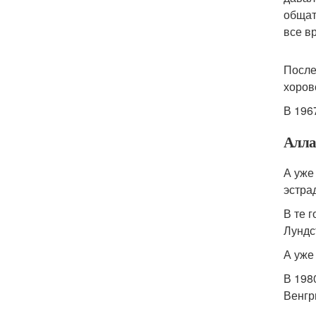
общат
все в
После
хоров
В 196
Алла
А уже
эстра
В те 
Лундс
А уже
В 198
Венгр