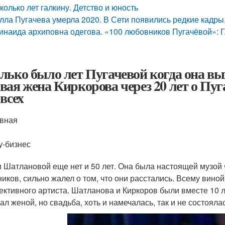
колько лет галкину. Детство и юность
лла Пугачева умерла 2020. В Сети появились редкие кадры,
инаида архиповна одегова. «100 любовников Пугачёвой»: 
лько было лет Пугачевой когда она вы
вая жена Киркорова через 20 лет о Пуга
 всех
вная
-бизнес
 Шатлановой еще нет и 50 лет. Она была настоящей музой 
ников, сильно жалел о том, что они расстались. Всему вино
ективного артиста. Шатланова и Киркоров были вместе 10 л
ал женой, но свадьба, хоть и намечалась, так и не состоялас