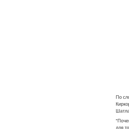
По сл
Кирко
Шатла
"Поче
для т