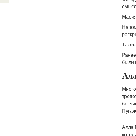
смысл
Мария
Напом
раскр
Также
Ранее
были 
Алл
Много
трепе
бесчи
Пугач
Алла 
котор