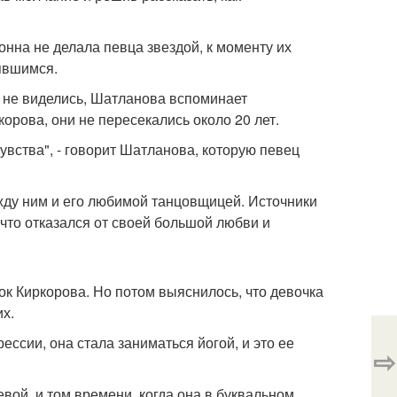
нна не делала певца звездой, к моменту их
явшимся.
и не виделись, Шатланова вспоминает
корова, они не пересекались около 20 лет.
увства", - говорит Шатланова, которую певец
ежду ним и его любимой танцовщицей. Источники
 что отказался от своей большой любви и
ок Киркорова. Но потом выяснилось, что девочка
х.
сии, она стала заниматься йогой, и это ее
⇨
ой, и том времени, когда она в буквальном