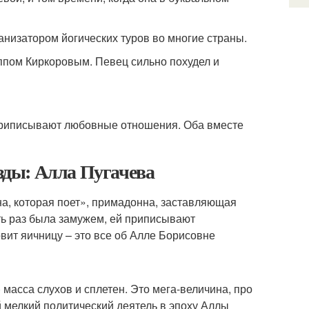
анизатором йогических туров во многие страны.
пом Киркоровым. Певец сильно похудел и
 приписывают любовные отношения. Оба вместе
езды: Алла Пугачева
а, которая поет», примадонна, заставляющая
ть раз была замужем, ей приписывают
овит яичницу – это все об Алле Борисовне
) масса слухов и сплетен. Это мега-величина, про
 мелкий политический деятель в эпоху Аллы