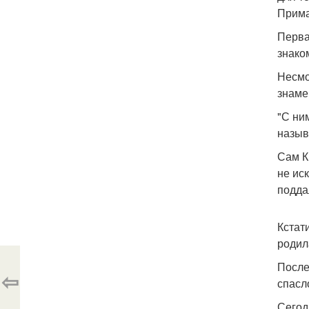
Прима
Перва
знако
Несмо
знаме
"С ни
назыв
Сам К
не ис
подда
Кстат
родил
После
⇦
спасл
Сегод