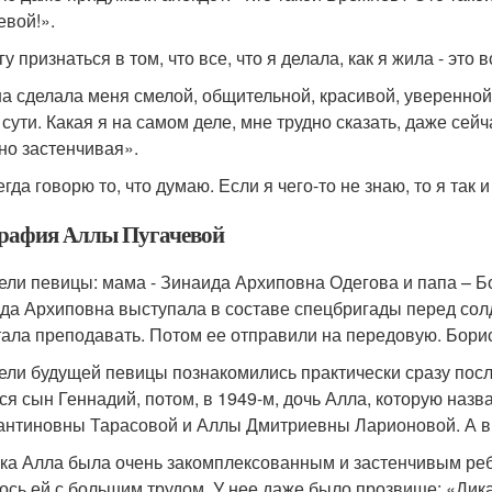
евой!».
у признаться в том, что все, что я делала, как я жила - это
а сделала меня смелой, общительной, красивой, уверенной в 
 сути. Какая я на самом деле, мне трудно сказать, даже сейч
но застенчивая».
гда говорю то, что думаю. Если я чего-то не знаю, то я так 
рафия Аллы Пугачевой
ели певицы: мама - Зинаида Архиповна Одегова и папа – Б
да Архиповна выступала в составе спецбригады перед сол
тала преподавать. Потом ее отправили на передовую. Бор
ели будущей певицы познакомились практически сразу после
ся сын Геннадий, потом, в 1949-м, дочь Алла, которую назв
антиновны Тарасовой и Аллы Дмитриевны Ларионовой. А в 
ка Алла была очень закомплексованным и застенчивым реб
ось ей с большим трудом. У нее даже было прозвище: «Дикар