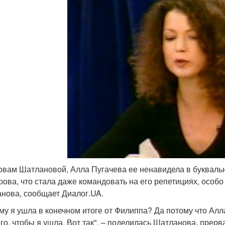
овам Шатлановой, Алла Пугачева ее ненавидела в буквальн
рова, что стала даже командовать на его репетициях, особо
нова, сообщает Диалог.UA.
му я ушла в конечном итоге от Филиппа? Да потому что Ал
ого, чтобы я ушла. Вот так", – поделилась Шатланова, прерв