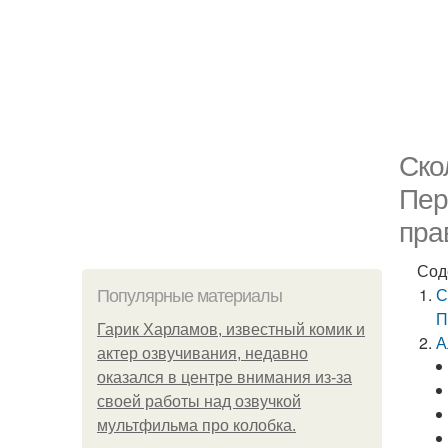
Ско
Пер
пра
Сод
С
Популярные материалы
П
Гарик Харламов, известный комик и
А
актер озвучивания, недавно
оказался в центре внимания из-за
своей работы над озвучкой
мультфильма про колобка.