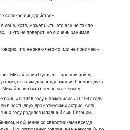
 все великое лицедейство».
себе, хотя, может быть, это все не так по
ас. Никто не поверит, но я очень ранимая,
и говорю, что не знаю чего-то или не понимаю».
орис Михайлович Пугачев – прошли войну.
датами, пела им для поддержания боевого духа
ис Михайлович был военным летчиком.
 войны в 1946 году и поженились. В 1947 году
али в честь двух драматических актрис: Аллы
1950 году родился младший сын Евгений.
енком, и общение со сверстниками всегда
ка». Но, откровенно говоря, ей и некогда было