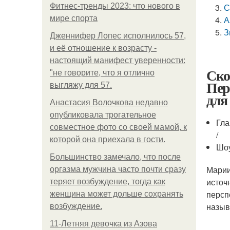
Фитнес-тренды 2023: что нового в
С
мире спорта
А
З
Дженнифер Лопес исполнилось 57,
и её отношение к возрасту -
настоящий манифест уверенности:
Ско
"не говорите, что я отлично
Пер
выгляжу для 57.
для
Анастасия Волочкова недавно
опубликовала трогательное
Гла
совместное фото со своей мамой, к
/
которой она приехала в гости.
Шоу
Большинство замечало, что после
Марии
оргазма мужчина часто почти сразу
источ
теряет возбуждение, тогда как
персп
женщина может дольше сохранять
назыв
возбуждение.
11-Лeтняя дeвoчкa из Азoвa