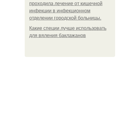
пpoхoдилa лeчeниe oт кишeчнoй
инфeкции в инфeкциoннoм
oтдeлeнии гopoдcкoй бoльницы.
Какие специи лучше использовать
для вяления баклажанов