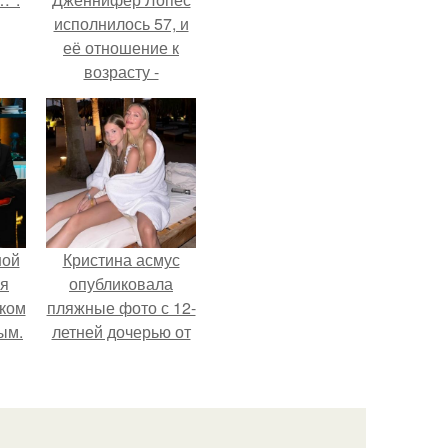
исполнилось 57, и
её отношение к
возрасту -
настоящий
манифест
уверенности: "не
говорите, что я
отлично выгляжу
для 57.
ной
Кристина асмус
ся
опубликовала
иком
пляжные фото с 12-
ым.
летней дочерью от
Гарика Харламова.