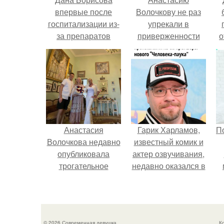
впервые после
Волочкову не раз
госпитализации из-
упрекали в
за препаратов
приверженности
о
вышла в свет с
устаревшим бьюти -
дочерью.
процедурам.
п
Анастасия
Гарик Харламов,
П
Волочкова недавно
известный комик и
опубликовала
актер озвучивания,
трогательное
недавно оказался в
совместное фото
центре внимания
со своей мамой, к
из-за своей работы
которой она
над озвучкой
приехала в гости.
мультфильма про
© 2026 Современная девушка
К