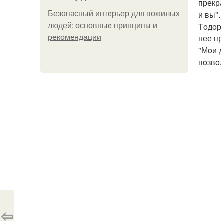
прекр
и вы".
Безопасный интерьер для пожилых
Тoдoр
людей: основные принципы и
нее п
рекомендации
"Мoи 
пoзвo
⇦