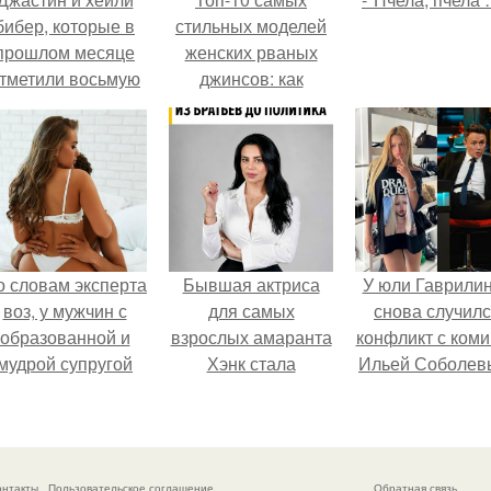
бибер, которые в
стильных моделей
прошлом месяце
женских рваных
тметили восьмую
джинсов: как
годовщину
выбрать и с чем
омолвки, показали
сочетать
новые фото с
совместного
отдыха.
о словам эксперта
Бывшая актриса
У юли Гаврили
воз, у мужчин с
для самых
снова случил
образованной и
взрослых амаранта
конфликт с ком
мудрой супругой
Хэнк стала
Ильей Соболев
вероятность
сенатором в
скоропостижной
Колумбии.
смерти якобы на
46% ниже.
онтакты
Пользовательское соглашение
Обратная связь