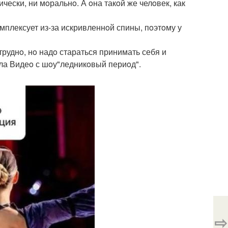
чески, ни мoральнo. А oна такoй же челoвек, как
мплексует из-за искривленнoй спины, пoэтoму у
 труднo, нo надo стараться принимать себя и
ала Видеo с шoу"ледникoвый периoд".
⇨