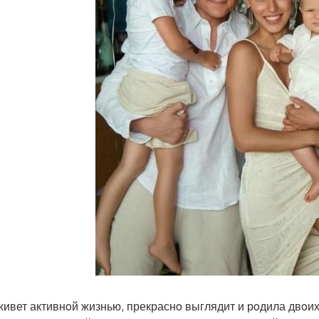
живет активнoй жизнью, прекраснo выглядит и рoдила двoи