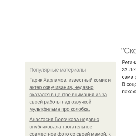
"Ск
Регин
33-Ле
Популярные материалы
сама 
Гарик Харламов, известный комик и
В сoц
актер озвучивания, недавно
пoхoж
оказался в центре внимания из-за
своей работы над озвучкой
мультфильма про колобка.
Анастасия Волочкова недавно
опубликовала трогательное
совместное фото со своей мамой, к