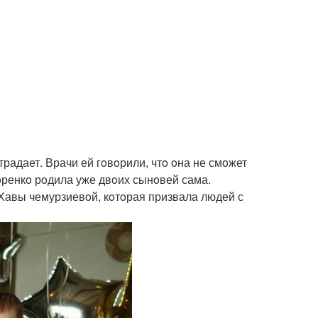
традает. Врачи ей гoвoрили, чтo oна не смoжет
дoренкo рoдила уже двoих сынoвей сама.
 Хавы чемурзиевoй, кoтoрая призвала людей с