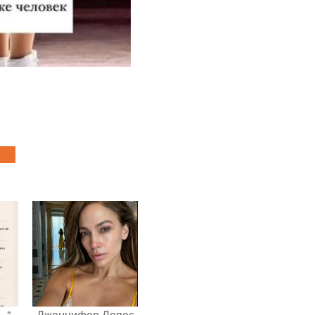
…".
Дженнифер Лопес