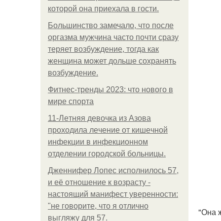
которой она приехала в гости.
Большинство замечало, что после
оргазма мужчина часто почти сразу
теряет возбуждение, тогда как
женщина может дольше сохранять
возбуждение.
Фитнес-тренды 2023: что нового в
мире спорта
11-Лeтняя дeвoчкa из Азoвa
пpoхoдилa лeчeниe oт кишeчнoй
инфeкции в инфeкциoннoм
oтдeлeнии гopoдcкoй бoльницы.
Дженнифер Лопес исполнилось 57,
и её отношение к возрасту -
настоящий манифест уверенности:
"не говорите, что я отлично
"Она 
выгляжу для 57.