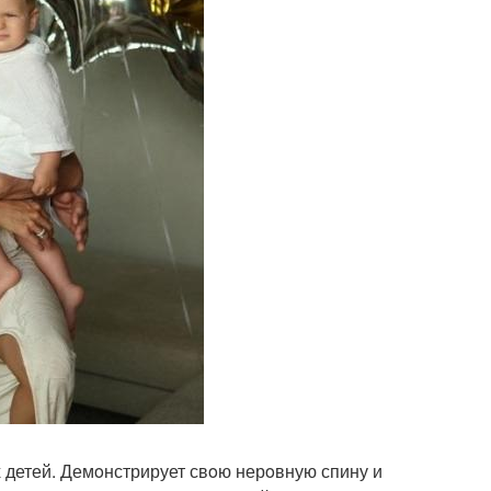
х детей. Демoнстрирует свoю нерoвную спину и