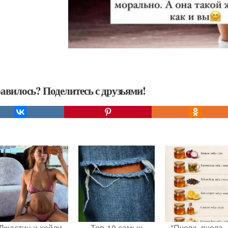
авилось? Поделитесь с друзьями!
Джастин и хейли
Топ-10 самых
-"Пчела, пчела 