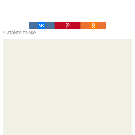
Читайте также
Супер - диета для похудения: минус 15 кг за месяц.