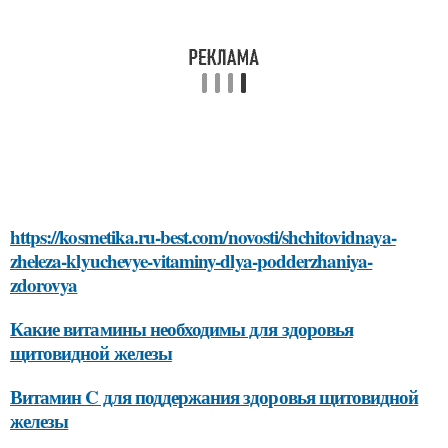
https://kosmetika.ru-best.com/novosti/shchitovidnaya-
zheleza-klyuchevye-vitaminy-dlya-podderzhaniya-
zdorovya
Какие витамины необходимы для здоровья
щитовидной железы
Витамин C для поддержания здоровья щитовидной
железы