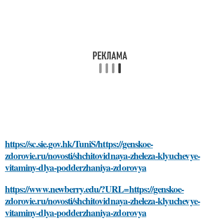
https://sc.sie.gov.hk/TuniS/https://genskoe-
zdorovie.ru/novosti/shchitovidnaya-zheleza-klyuchevye-
vitaminy-dlya-podderzhaniya-zdorovya
https://www.newberry.edu/?URL=https://genskoe-
zdorovie.ru/novosti/shchitovidnaya-zheleza-klyuchevye-
vitaminy-dlya-podderzhaniya-zdorovya