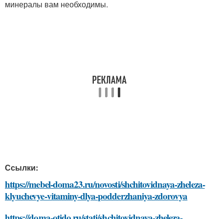
минералы вам необходимы.
Ссылки:
https://mebel-doma23.ru/novosti/shchitovidnaya-zheleza-
klyuchevye-vitaminy-dlya-podderzhaniya-zdorovya
https://doma-otido.ru/stati/shchitovidnaya-zheleza-