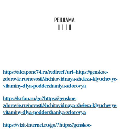
https://alcapone74.ru/redirect?url=https://genskoe-
zdorovie.ru/novosti/shchitovidnaya-zheleza-klyuchevye-
vitaminy-dlya-podderzhaniya-zdorovya
https://krfan.ru/go?https://genskoe-
zdorovie.ru/novosti/shchitovidnaya-zheleza-klyuchevye-
vitaminy-dlya-podderzhaniya-zdorovya
https://vizit-internet.ru/go/?https://genskoe-