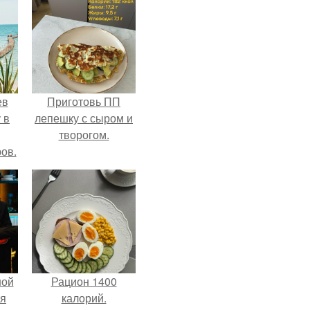
ев
Приготовь ПП
 в
лепешку с сыром и
творогом.
ов.
ной
Рацион 1400
ся
калорий.