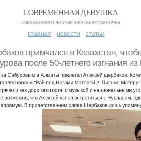
СОВРЕМЕННАЯ ДЕВУШКА
изысканная и жгучая женская страничка
главная
новости
статьи
баков примчался в Казахстан, чтоб
урова после 50-летнего изгнания из 
 за Сабуровым в Алматы прилетел Алексей щербаков. Комик
тавлял фильм "Рай под Ногами Матерей 2: Письмо Матери", 
стречали как дорогого гостя: с музыкой и национальными уг
е возможно, что Алексей успел встретиться с Нурланом, одн
напрямую. В приветственном слове Щербаков лишь упомянул,