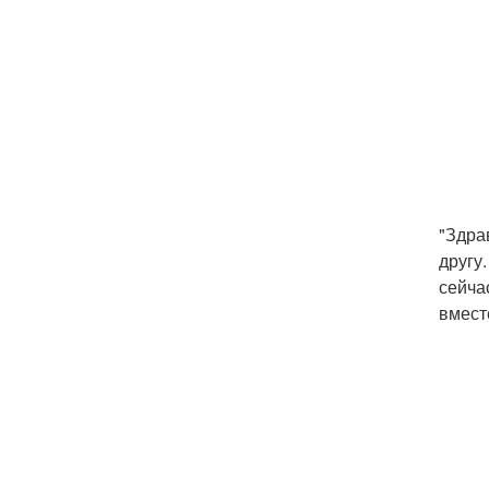
"Здрав
другу
сейча
вмест