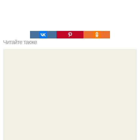
Читайте также
Супер - диета для похудения: минус 15 кг за месяц.