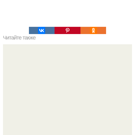
Читайте также
Лучшие стрижки без укладки для густых волос.
Особенности густых и тяжелых волос