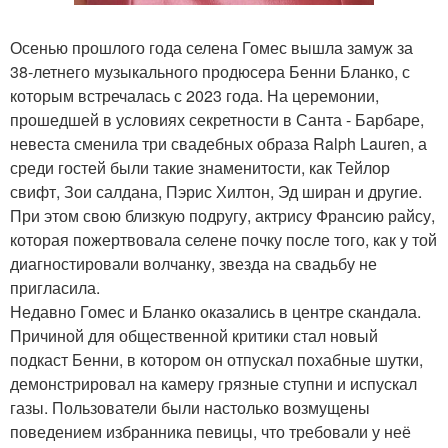
Осенью прошлого года селена Гомес вышла замуж за
38-летнего музыкального продюсера Бенни Бланко, с
которым встречалась с 2023 года. На церемонии,
прошедшей в условиях секретности в Санта - Барбаре,
невеста сменила три свадебных образа Ralph Lauren, а
среди гостей были такие знаменитости, как Тейлор
свифт, Зои салдана, Пэрис Хилтон, Эд ширан и другие.
При этом свою близкую подругу, актрису Франсию райсу,
которая пожертвовала селене почку после того, как у той
диагностировали волчанку, звезда на свадьбу не
пригласила.
Недавно Гомес и Бланко оказались в центре скандала.
Причиной для общественной критики стал новый
подкаст Бенни, в котором он отпускал похабные шутки,
демонстрировал на камеру грязные ступни и испускал
газы. Пользователи были настолько возмущены
поведением избранника певицы, что требовали у неё