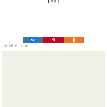
Читайте также
19-Летняя дочь Анджелины Джоли и Брэда питта Шайло
поразила поклонников сходством со своей знаменитой
матерью.