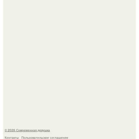
Большинство замечало, что после оргазма мужчина
часто почти сразу теряет возбуждение, тогда как
женщина может дольше сохранять возбуждение.
Платье, которое до сих пор вызывает споры спустя годы.
© 2026 Современная девушка
Контакты
Пользовательское соглашение