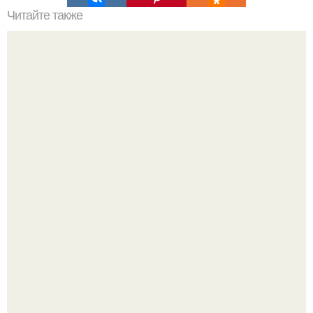
Читайте также
32 мудрых принципа на все случаи жизни.
Сергей Лазарев купил квартиру в Майами за 1 миллион
долларов.