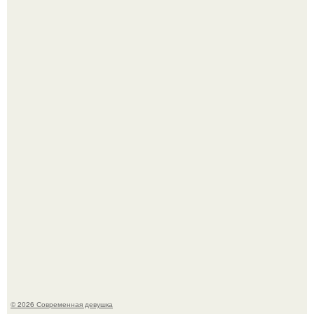
Рацион 1400 калорий.
Кристина асмус опубликовала пляжные фото с 12-
летней дочерью от Гарика Харламова.
© 2026 Современная девушка