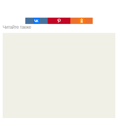
Читайте также
Супер - диета для похудения: минус 15 кг за месяц.