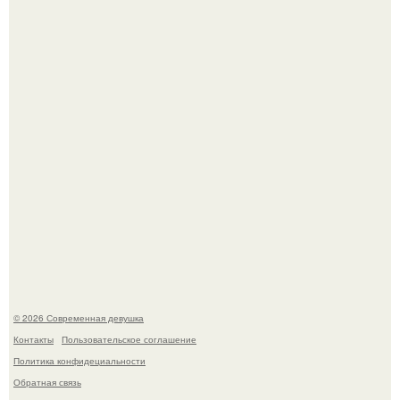
Итальяно веро: Орнелла мути упаковала чемоданы и
готовится обзавестись красным паспортом.
Лишь в том случае, если есть в истории моды идеал, то
это Синди Кроуфорд.
© 2026 Современная девушка
Контакты
Пользовательское соглашение
Политика конфидециальности
Обратная связь