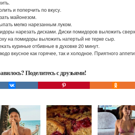
ить.
олить и поперчить по вкусу.
азать майонезом.
сыпать мелко нарезанным луком.
мидоры нарезать дисками. Диски помидоров выложить сверх
ерху на помидоры выложить натертый не терке сыр.
пекать куриные отбивные в духовке 20 минут.
людо вкусное как горячее, так и холодное. Приятного аппети
авилось? Поделитесь с друзьями!