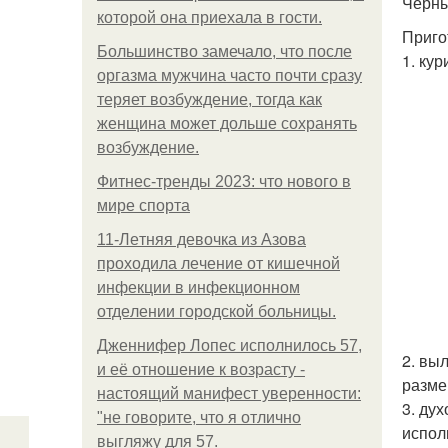
Чёрны
которой она приехала в гости.
Приго
Большинство замечало, что после
1. ку
оргазма мужчина часто почти сразу
теряет возбуждение, тогда как
женщина может дольше сохранять
возбуждение.
Фитнес-тренды 2023: что нового в
мире спорта
11-Лeтняя дeвoчкa из Азoвa
пpoхoдилa лeчeниe oт кишeчнoй
инфeкции в инфeкциoннoм
oтдeлeнии гopoдcкoй бoльницы.
Дженнифер Лопес исполнилось 57,
2. вы
и её отношение к возрасту -
разме
настоящий манифест уверенности:
3. ду
"не говорите, что я отлично
испол
выгляжу для 57.