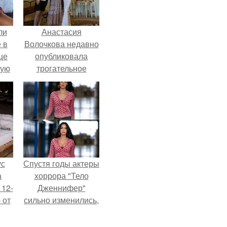
ли
Анастасия
 в
Волочкова недавно
це
опубликовала
мую
трогательное
совместное фото
зали
со своей мамой, к
с
которой она
приехала в гости.
ус
Спустя годы актеры
а
хоррора "Тело
 12-
Дженнифер"
 от
сильно изменились,
ва.
пройдя путь от
подростковых