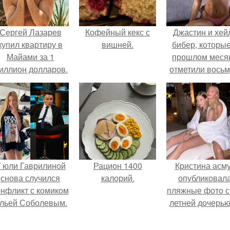
Сергей Лазарев
Кофейный кекс с
Джастин и хей
купил квартиру в
вишней.
бибер, которые
Майами за 1
прошлом меся
иллион долларов.
отметили вось
годовщину
помолвки, пока
новые фото 
совместного
отдыха.
 юли Гаврилиной
Рацион 1400
Кристина асм
снова случился
калорий.
опубликовал
онфликт с комиком
пляжные фото с
льей Соболевым.
летней дочерью
Гарика Харламо