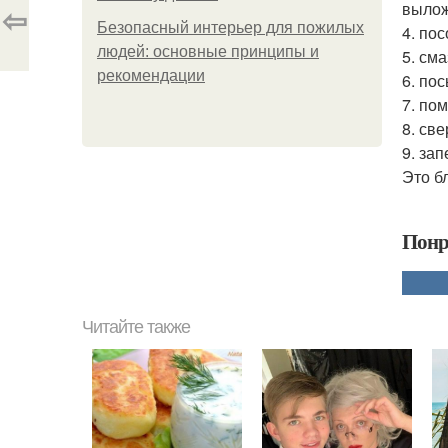
вылож
⇦
Безопасный интерьер для пожилых
4. пос
людей: основные принципы и
5. см
рекомендации
6. по
7. по
8. св
9. за
Это б
Понр
Читайте также