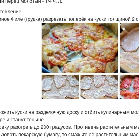
й перец молотый - 1/4 ч. л.
товление:
риное Филе (грудка) разрезать поперёк на куски толщиной 2 
ложить куски на разделочную доску и отбить кулинарным мо
ре и станут тоньше.
ховку разогреть до 200 градусов. Противень растительным м
ьзовать пекарскую бумагу, то смажьте её растительным ма