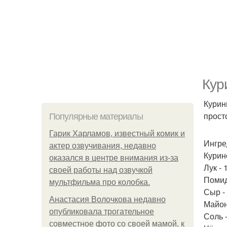
Кур
Курин
прост
Популярные материалы
Гарик Харламов, известный комик и
Ингре
актер озвучивания, недавно
Курино
оказался в центре внимания из-за
Лук - 
своей работы над озвучкой
Помид
мультфильма про колобка.
Сыр - 
Анастасия Волочкова недавно
Майоне
опубликовала трогательное
Соль -
совместное фото со своей мамой, к