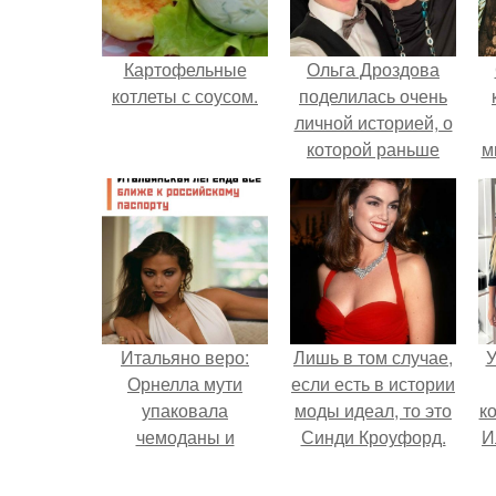
Картофельные
Ольга Дроздова
котлеты с соусом.
поделилась очень
личной историей, о
которой раньше
м
почти не говорила.
Итальяно веро:
Лишь в том случае,
У
Орнелла мути
если есть в истории
упаковала
моды идеал, то это
к
чемоданы и
Синди Кроуфорд.
И
готовится
обзавестись