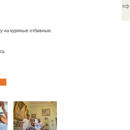
⇨
у на куриные отбивные.
та.