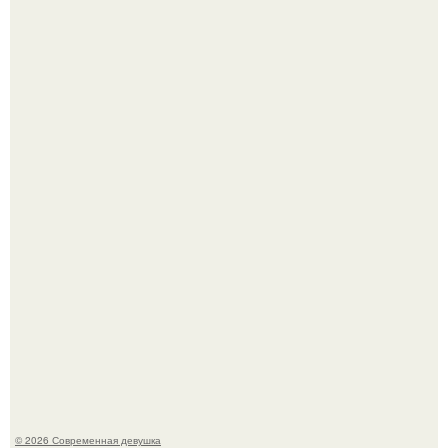
Большинство замечало, что после оргазма мужчина
часто почти сразу теряет возбуждение, тогда как
женщина может дольше сохранять возбуждение.
У юли Гаврилиной снова случился конфликт с комиком
Ильей Соболевым.
© 2026 Современная девушка