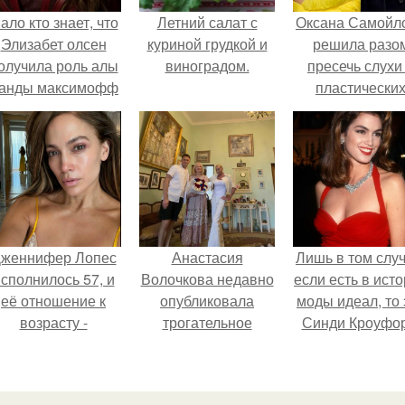
ало кто знает, что
Летний салат с
Оксана Самойл
Элизабет олсен
куриной грудкой и
решила разо
олучила роль алы
виноградом.
пресечь слухи
анды максимофф
пластически
не сразу.
операциях и
публично
прояснила
ситуацию.
женнифер Лопес
Анастасия
Лишь в том случ
сполнилось 57, и
Волочкова недавно
если есть в ист
её отношение к
опубликовала
моды идеал, то 
возрасту -
трогательное
Синди Кроуфор
настоящий
совместное фото
манифест
со своей мамой, к
уверенности: "не
которой она