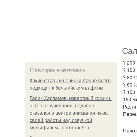
Сал
? 200
? 150 
Популярные материалы
? 80 г
Какие соусы и начинки лучше всего
? 80 г
подходят к бельгийским вафлям
? 150
Гарик Харламов, известный комик и
150 м
актер озвучивания, недавно
Расти
оказался в центре внимания из-за
Перец,
своей работы над озвучкой
мультфильма про колобка.
Приго