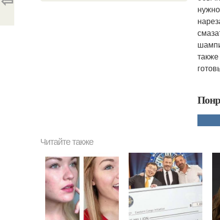
⇦
нужно
нарез
смаза
шампи
также
готов
Понр
Читайте также