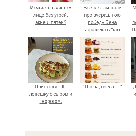
Мечтаете о чистом
Все же слышали
М
лице без угрей,
про вчерашнюю
акне и пятен?
победу Бена
п
аффлека в "кто
В
хочет стать
миллионером?
Приготовь ПП
-"Пчела, пчела …".
Д
лепешку с сыром и
и
творогом.