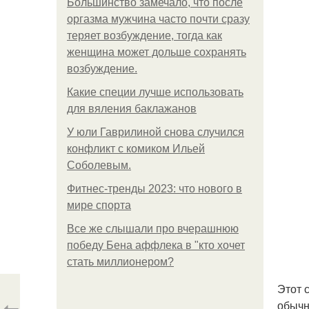
Большинство замечало, что после
оргазма мужчина часто почти сразу
теряет возбуждение, тогда как
женщина может дольше сохранять
возбуждение.
Какие специи лучше использовать
для вяления баклажанов
У юли Гаврилиной снова случился
конфликт с комиком Ильей
Соболевым.
Фитнес-тренды 2023: что нового в
мире спорта
Все же слышали про вчерашнюю
победу Бена аффлека в "кто хочет
стать миллионером?
Этот 
обычн