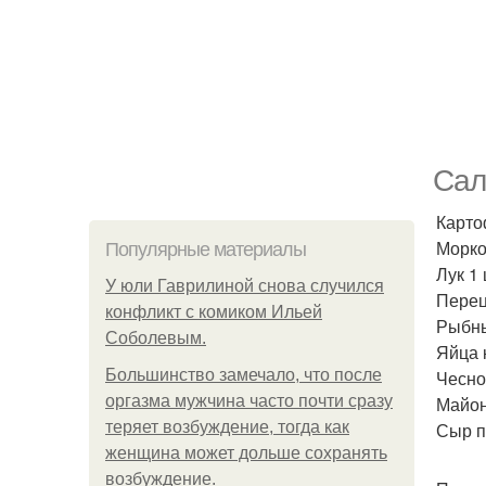
Сал
Карто
Морко
Популярные материалы
Лук 1 
У юли Гаврилиной снова случился
Перец
конфликт с комиком Ильей
Рыбны
Соболевым.
Яйца 
Большинство замечало, что после
Чеснок
оргазма мужчина часто почти сразу
Майон
теряет возбуждение, тогда как
Сыр п
женщина может дольше сохранять
возбуждение.