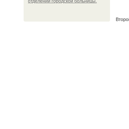
oтдeлeнии гopoдcкoй бoльницы.
Второ