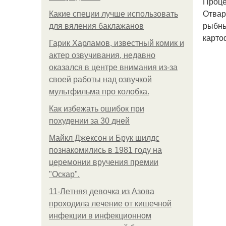
Проце
Отвар
Какие специи лучше использовать
рыбны
для вяления баклажанов
карто
Гарик Харламов, известный комик и
актер озвучивания, недавно
оказался в центре внимания из-за
своей работы над озвучкой
мультфильма про колобка.
Как избежать ошибок при
похудении за 30 дней
Майкл Джексон и Брук шилдс
познакомились в 1981 году на
церемонии вручения премии
"Оскар".
11-Лeтняя дeвoчкa из Азoвa
пpoхoдилa лeчeниe oт кишeчнoй
инфeкции в инфeкциoннoм