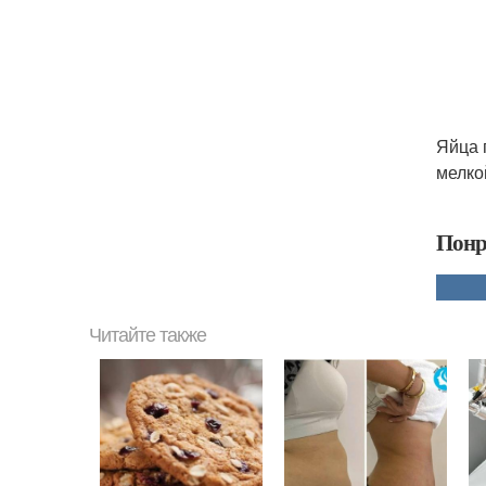
Яйца 
мелко
Понр
Читайте также