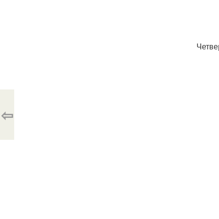
Четве
⇦