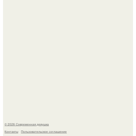
Платье, которое до сих пор вызывает споры спустя годы.
Рацион 1400 калорий.
© 2026 Современная девушка
Контакты
Пользовательское соглашение