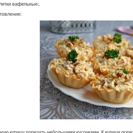
летки вафельные;.
товление:
ную курицу порезать небольшими кусочками. К курице пор