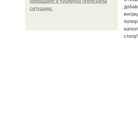
операциях и публично прояснила
добав
ситуацию.
ингре
попер
напол
столу!