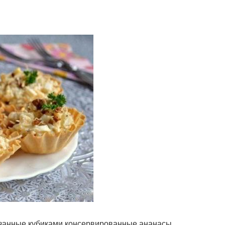
езанные кубиками консервированные ананасы