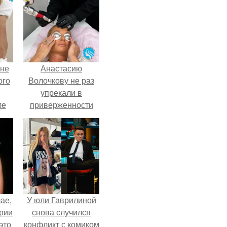
 не
Анастасию
ого
Волочкову не раз
упрекали в
ле
приверженности
ых
устаревшим бьюти -
процедурам.
ае,
У юли Гаврилиной
ории
снова случился
это
конфликт с комиком