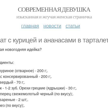
СОВРЕМЕННАЯ ДЕВУШКА
изысканная и жгучая женская страничка
главная
новости
статьи
ат с курицей и ананасами в тартале
ая новогодняя идейка?
диенты:
уриное (отварное) - 200 г;.
с консервированный - 200 г;.
ердый - 70 г;.
 - 1-2 зуб. Орехи грецкие (ядрышки) - 30 г;.
 перец свежемолотый черный (по вкусу);.
вареные - 2 шт;.
з (по вкусу);.