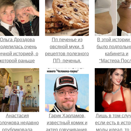
Ольга Дроздова
Пп печенье из
В этой истории
поделилась очень
овсяной муки. 5
было подпольн
ичной историей, о
рецептов полезного
кабинета и
которой раньше
ПП- печенья.
"Мастера Пос
очти не говорила.
Двухнедельн
Курсов".
Анастасия
Гарик Харламов,
Лишь в том случ
олочкова недавно
известный комик и
если есть в ист
опубликовала
актер озвучивания,
моды идеал, то 