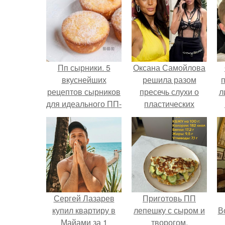
Пп сырники. 5
Оксана Самойлова
вкуснейших
решила разом
рецептов сырников
пресечь слухи о
л
для идеального ПП-
пластических
завтрака.
операциях и
п
публично
прояснила
ситуацию.
Сергей Лазарев
Приготовь ПП
купил квартиру в
лепешку с сыром и
В
Майами за 1
творогом.