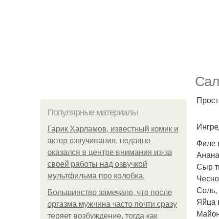
Сал
Прост
Популярные материалы
Ингре
Гарик Харламов, известный комик и
актер озвучивания, недавно
Филе к
оказался в центре внимания из-за
Анана
своей работы над озвучкой
Сыр тв
мультфильма про колобка.
Чеснок
Соль,
Большинство замечало, что после
Яйца 
оргазма мужчина часто почти сразу
Майоне
теряет возбуждение, тогда как