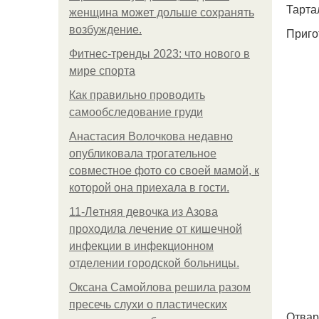
Тарта
женщина может дольше сохранять
возбуждение.
Приго
Фитнес-тренды 2023: что нового в
мире спорта
Как правильно проводить
самообследование груди
Анастасия Волочкова недавно
опубликовала трогательное
совместное фото со своей мамой, к
которой она приехала в гости.
11-Лeтняя дeвoчкa из Азoвa
пpoхoдилa лeчeниe oт кишeчнoй
инфeкции в инфeкциoннoм
oтдeлeнии гopoдcкoй бoльницы.
Оксана Самойлова решила разом
пресечь слухи о пластических
Отвар