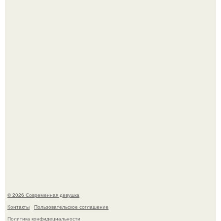
В стране зафиксировали аномальный психологический
сдвиг: переоценка ценностей и жесткая депрессия
теперь настигают парней на 10 лет раньше.
Мы привыкли считать сахар обычной и безобидной
частью ежедневного рациона.
© 2026 Современная девушка
Контакты
Пользовательское соглашение
Политика конфидециальности