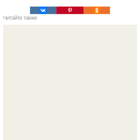
Читайте также
Боремся с "Жирком" на животе.
Ловим вдохновение на август (и уже очень мы хотим в