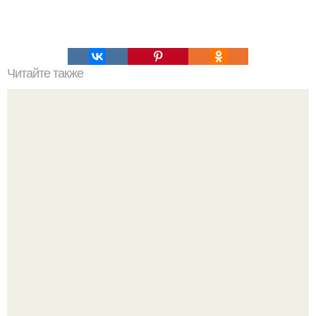
Читайте также
Суши - торт из авокадо, огурца и лосося.