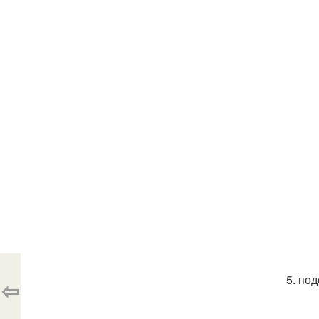
5. по
⇦