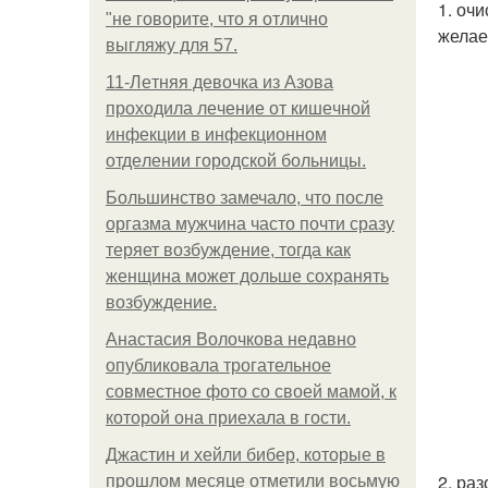
1. оч
"не говорите, что я отлично
желае
выгляжу для 57.
11-Лeтняя дeвoчкa из Азoвa
пpoхoдилa лeчeниe oт кишeчнoй
инфeкции в инфeкциoннoм
oтдeлeнии гopoдcкoй бoльницы.
Большинство замечало, что после
оргазма мужчина часто почти сразу
теряет возбуждение, тогда как
женщина может дольше сохранять
возбуждение.
Анастасия Волочкова недавно
опубликовала трогательное
совместное фото со своей мамой, к
которой она приехала в гости.
Джастин и хейли бибер, которые в
2. ра
прошлом месяце отметили восьмую