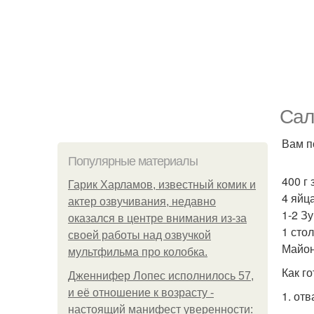
Сал
Вам п
Популярные материалы
400 г
Гарик Харламов, известный комик и
4 яйца
актер озвучивания, недавно
1-2 З
оказался в центре внимания из-за
1 сто
своей работы над озвучкой
Майон
мультфильма про колобка.
Как го
Дженнифер Лопес исполнилось 57,
и её отношение к возрасту -
1. от
настоящий манифест уверенности: