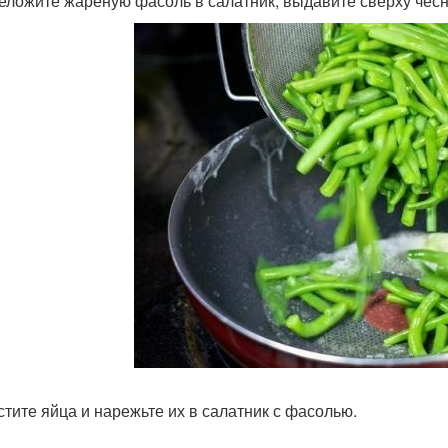
реложите жареную фасоль в салатник, выдавите сверху чесн
истите яйца и нарежьте их в салатник с фасолью.