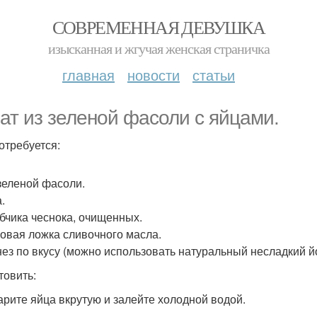
СОВРЕМЕННАЯ ДЕВУШКА
изысканная и жгучая женская страничка
главная
новости
статьи
ат из зеленой фасоли с яйцами.
отребуется:
 зеленой фасоли.
.
убчика чеснока, очищенных.
ловая ложка сливочного масла.
ез по вкусу (можно использовать натуральный несладкий йо
товить:
варите яйца вкрутую и залейте холодной водой.