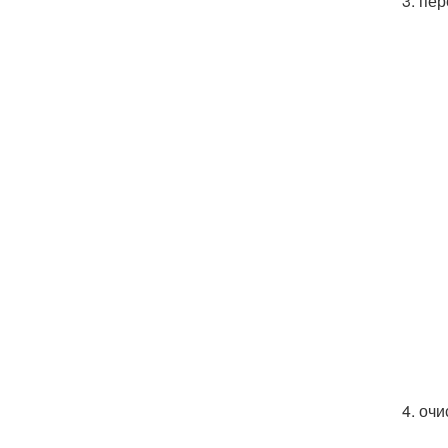
3. пе
4. оч