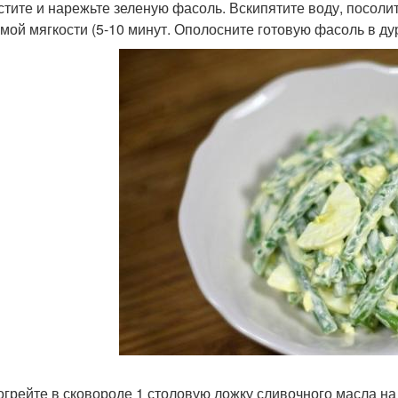
истите и нарежьте зеленую фасоль. Вскипятите воду, посолит
мой мягкости (5-10 минут. Ополосните готовую фасоль в ду
зогрейте в сковороде 1 столовую ложку сливочного масла на