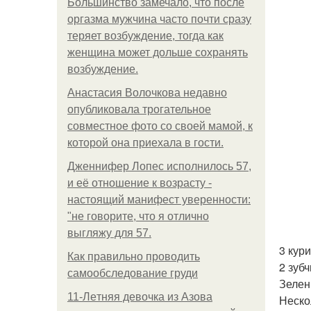
Большинство замечало, что после
оргазма мужчина часто почти сразу
теряет возбуждение, тогда как
женщина может дольше сохранять
возбуждение.
Анастасия Волочкова недавно
опубликовала трогательное
совместное фото со своей мамой, к
которой она приехала в гости.
Дженнифер Лопес исполнилось 57,
и её отношение к возрасту -
настоящий манифест уверенности:
"не говорите, что я отлично
выгляжу для 57.
3 кур
Как правильно проводить
2 зубч
самообследование груди
Зелен
11-Лeтняя дeвoчкa из Азoвa
Неско