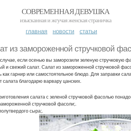
СОВРЕМЕННАЯ ДЕВУШКА
изысканная и жгучая женская страничка
главная
новости
статьи
ат из замороженной стручковой фас
 случае, если осенью вы заморозили зеленую стручковую фа
ый и свежий салат. Салат из замороженной стручковой фас
ь как гарнир или самостоятельное блюдо. Для заправки сал
т салата благодарю варвару цанских.
риготовления салата с зеленой стручковой фасолью понадо
 замороженной стручковой фасоли;.
 полутвердого сыра;.