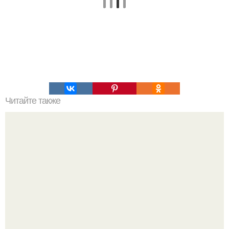
Читайте также
Печеночный торт "Освежающий"?