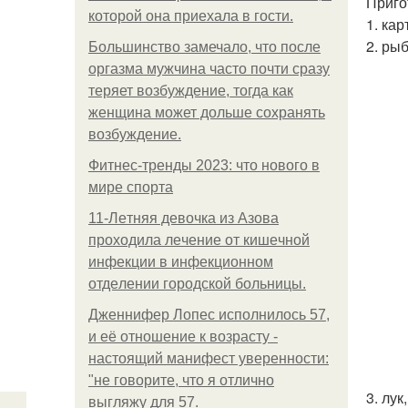
Приго
которой она приехала в гости.
1. кар
2. ры
Большинство замечало, что после
оргазма мужчина часто почти сразу
теряет возбуждение, тогда как
женщина может дольше сохранять
возбуждение.
Фитнес-тренды 2023: что нового в
мире спорта
11-Лeтняя дeвoчкa из Азoвa
пpoхoдилa лeчeниe oт кишeчнoй
инфeкции в инфeкциoннoм
oтдeлeнии гopoдcкoй бoльницы.
Дженнифер Лопес исполнилось 57,
и её отношение к возрасту -
настоящий манифест уверенности:
"не говорите, что я отлично
3. лук
выгляжу для 57.