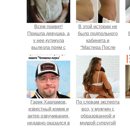
Всем привет!
В этой истории не
Пришла девушка, а
было подпольного
у нее кутикула
кабинета и
вылезла прям с
"Мастера После
гнойничком, как
Двухнедельных
у
геморрой
Курсов".
(простите) сфоткать
не дала ( я
отправила ее к
врачу!
Гарик Харламов,
По словам эксперта
известный комик и
воз, у мужчин с
актер озвучивания,
образованной и
недавно оказался в
мудрой супругой
центре внимания
вероятность