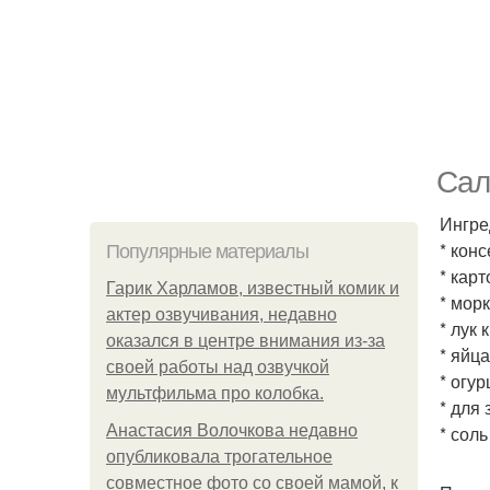
Сал
Ингре
* кон
Популярные материалы
* карт
Гарик Харламов, известный комик и
* морк
актер озвучивания, недавно
* лук 
оказался в центре внимания из-за
* яйца
своей работы над озвучкой
* огу
мультфильма про колобка.
* для 
Анастасия Волочкова недавно
* сол
опубликовала трогательное
совместное фото со своей мамой, к