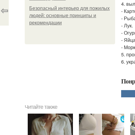
4. вы
⇦
Безопасный интерьер для пожилых
- Кар
людей: основные принципы и
- Рыб
рекомендации
- Лук.
- Огур
- Яйца
- Мор
5. про
6. ук
Понр
Читайте также