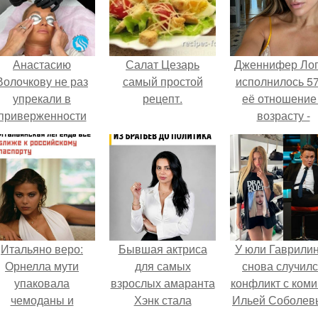
Анастасию
Салат Цезарь
Дженнифер Ло
Волочкову не раз
самый простой
исполнилось 57
упрекали в
рецепт.
её отношение
приверженности
возрасту -
старевшим бьюти -
настоящий
процедурам.
манифест
уверенности: "
говорите, что 
отлично выгля
для 57.
Итальяно веро:
Бывшая актриса
У юли Гаврили
Орнелла мути
для самых
снова случил
упаковала
взрослых амаранта
конфликт с ком
чемоданы и
Хэнк стала
Ильей Соболев
готовится
сенатором в