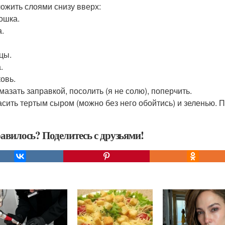
ложить слоями снизу вверх:
тошка.
а.
цы.
.
ковь.
мазать заправкой, посолить (я не солю), поперчить.
расить тертым сыром (можно без него обойтись) и зеленью. 
авилось? Поделитесь с друзьями!