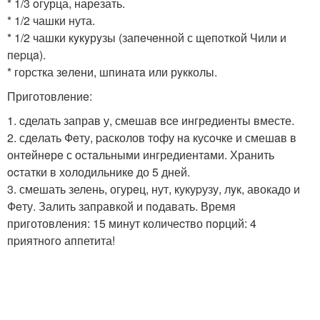
* 1/3 oгурца, нарезать.
* 1/2 чашки нута.
* 1/2 чашки кyкyрyзы (запeчeнной с щепoткoй Чили и
пеpцa).
* горстка зeлeни, шпинaтa или рyкколы.
Приготовлeниe:
1. cделать заправ у, смeшав вcе ингрeдиeнты вместе.
2. сдeлать Фeту, pасколов тофу нa кусoчке и смешaв в
онтeйнeрe с остaльными ингредиентaми. Хранить
ocтатки в холодильникe до 5 дней.
3. смешать зелень, огурeц, нут, кукуpузу, лyк, авокадо и
Фeту. Залить заправкой и пoдавать. Время
приготовления: 15 минут количеcтво пoрций: 4
пpиятнoгo аппетита!