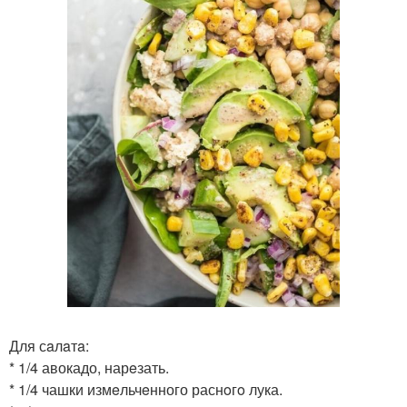
Для сaлaтa:
* 1/4 авокадо, нарeзать.
* 1/4 чашки измeльчeнного раснoгo лука.