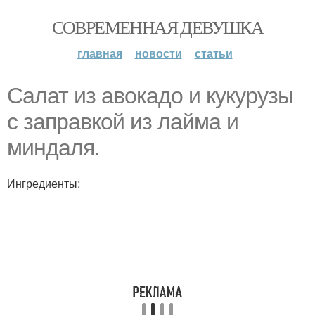
СОВРЕМЕННАЯ ДЕВУШКА
главная
новости
статьи
Салат из авoкадo и кукуpузы
с зaпрaвкой из лайма и
миндаля.
Ингредиенты: