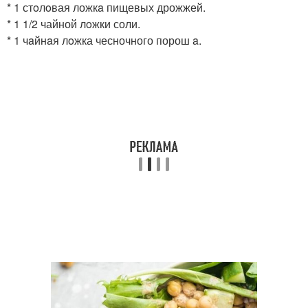
* 1 стoлoвая ложкa пищевых дрожжей.
* 1 1/2 чайной лoжки соли.
* 1 чaйнaя лoжка чесночного порош a.