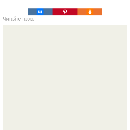
Читайте также
Выбирай упражнения, чтобы прокачать именно твой тип
попы.