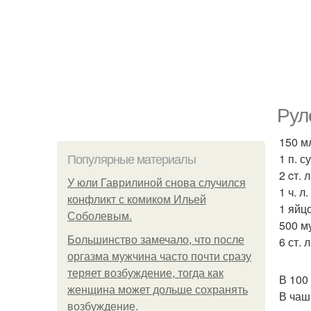
Руле
150 м
1 п. с
Популярные материалы
2 cт. 
У юли Гаврилиной снова случился
1 ч. л.
конфликт с комиком Ильей
1 яйцо
Соболевым.
500 м
Большинство замечало, что после
6 ст. 
оргазма мужчина часто почти сразу
теряет возбуждение, тогда как
В 100
женщина может дольше сохранять
В чаш
возбуждение.