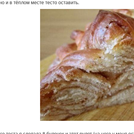
но и в тёплом месте тесто оставить.
го теста я сделала 8 булочек и этот рулет (на него у меня ос