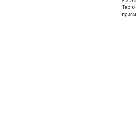
Тесто
присып