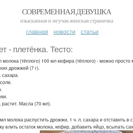
СОВРЕМЕННАЯ ДЕВУШКА
изысканная и жгучая женская страничка
главная
новости
статьи
т - плетёнка. Тесто:
л молока (тёплого) 100 мл кефира (тёплого) - можно просто м
ухих дрожжей (7 г).
л. сахара.
 соли.
.
уки.
л. растит. Масла (70 мл).
 мл молока распустить дрожжи, 1 ч. л. сахара и отставить в
ку влить остаток молока, кефир, добавить яйцо, всыпать са