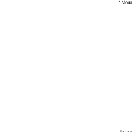
* Мож
Из это