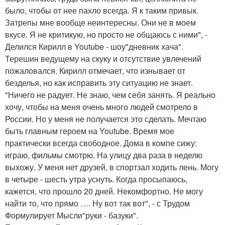
было, чтобы от нее пахло всегда. Я к таким привык.
Затрепы мне вообще неинтересны. Они не в моем
вкусе. Я не критикую, но просто не общаюсь с ними", -
Делился Кирилл в Youtube - шоу"дневник хача".
Терешин ведущему на скуку и отсутствие увлечений
пожаловался. Кирилл отмечает, что изнывает от
безделья, но как исправить эту ситуацию не знает.
"Ничего не радует. Не знаю, чем себя занять. Я реально
хочу, чтобы на меня очень много людей смотрело в
России. Но у меня не получается это сделать. Мечтаю
быть главным героем на Youtube. Время мое
практически всегда свободное. Дома в компе сижу:
играю, фильмы смотрю. На улицу два раза в неделю
выхожу. У меня нет друзей, в спортзал ходить лень. Могу
в четыре - шесть утра уснуть. Когда просыпаюсь,
кажется, что прошло 20 дней. Некомфортно. Не могу
найти то, что прямо …. Ну вот так вот", - с Трудом
Формулирует Мысли"руки - базуки".