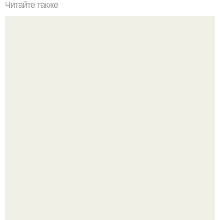
Читайте также
Все для красоты женщин. 20 цитат о том, что такое
настоящая женская красота
У юли Гаврилиной снова случился конфликт с комиком
Ильей Соболевым.