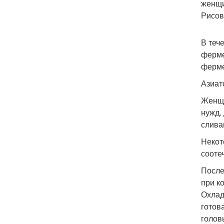
женщи
Рисов
В теч
ферме
ферме
Азиат
Женщи
нужд.
слива
Некот
сооте
После
при к
Охлад
готов
голов