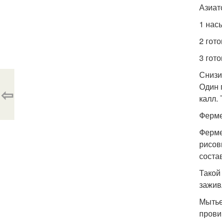
Азиат
1 нас
2 гот
3 гот
Снизи
Один 
⇦
калл.
Ферме
Ферме
рисов
соста
Такой
зажив
Мытье
прови