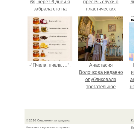
6s, через 6 дней я
пресечь слухи о
л
забрала его на
пластических
почте и вот решила
операциях и
п
оставить отзыв!
публично
прояснила
ситуацию.
-"Пчела, пчела …".
Анастасия
Волочкова недавно
и
опубликовала
а
трогательное
н
совместное фото
со своей мамой, к
и
которой она
приехала в гости.
© 2026 Современная девушка
К
П
Изысканная и жгучая женская страничка