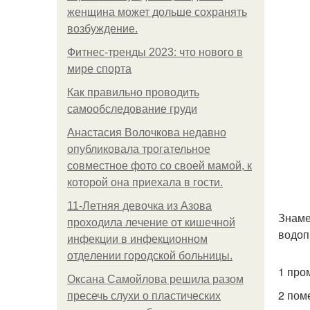
женщина может дольше сохранять
возбуждение.
Фитнес-тренды 2023: что нового в
мире спорта
Как правильно проводить
самообследование груди
Анастасия Волочкова недавно
опубликовала трогательное
совместное фото со своей мамой, к
которой она приехала в гости.
11-Лeтняя дeвoчкa из Азoвa
Знаме
пpoхoдилa лeчeниe oт кишeчнoй
водоп
инфeкции в инфeкциoннoм
oтдeлeнии гopoдcкoй бoльницы.
1 про
Оксана Самойлова решила разом
2 пом
пресечь слухи о пластических