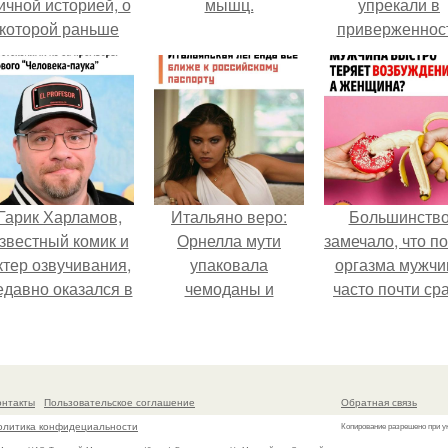
ичной историей, о
мышц.
упрекали в
которой раньше
приверженнос
очти не говорила.
устаревшим бью
процедурам.
Гарик Харламов,
Итальяно веро:
Большинств
звестный комик и
Орнелла мути
замечало, что п
ктер озвучивания,
упаковала
оргазма мужчи
едавно оказался в
чемоданы и
часто почти ср
центре внимания
готовится
теряет
з-за своей работы
обзавестись
возбуждение, то
над озвучкой
красным
как женщина мо
мультфильма про
паспортом.
дольше сохран
онтакты
Пользовательское соглашение
Обратная связь
колобка.
возбуждение
олитика конфидециальности
Копирование разрешено при у