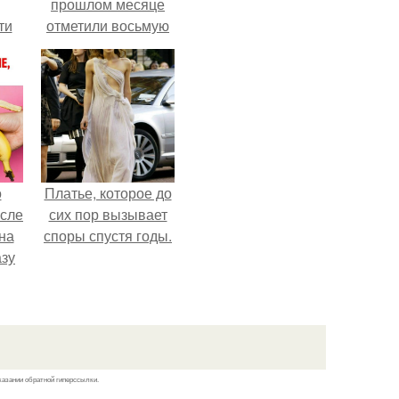
прошлом месяце
ти
отметили восьмую
ти -
годовщину
помолвки, показали
новые фото с
совместного
отдыха.
о
Платье, которое до
осле
сих пор вызывает
на
споры спустя годы.
азу
гда
жет
ять
.
казании обратной гиперссылки.