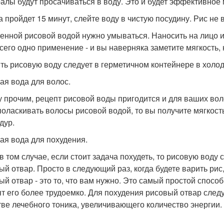
алы будут просачиваться в воду. Это и будет эффективное
да пройдет 15 минут, слейте воду в чистую посудину. Рис не
енной рисовой водой нужно умываться. Наносить на лицо и 
Всего одно применение - и вы наверняка заметите мягкость,
ть рисовую воду следует в герметичном контейнере в холод
ая вода для волос.
 прочим, рецепт рисовой воды пригодится и для ваших воло
поласкивать волосы рисовой водой, то вы получите мягкост
дур.
ая вода для похудения.
в том случае, если стоит задача похудеть, то рисовую воду 
ый отвар. Просто в следующий раз, когда будете варить ри
ый отвар - это то, что вам нужно. Это самый простой спосо
ят его более трудоемко. Для похудения рисовый отвар следуе
тве лечебного тоника, увеличивающего количество энергии.