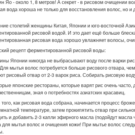
н Яо - около 1, 8 метров! А секрет - в рисовом очищении во
ая вода хороша не только для восстановления волос, но и 
ение столетий женщины Китая, Японии и юго-восточной Ази
нтированной рисовой водой. И это дает ещё больше блеска
нтированная рисовая вода хорошо увлажняет волосы, очи
ский рецепт ферментированной рисовой воды:
ны Японии никогда не выбрасывают воду после варки риса
 Для мытья волос потребуется больше рисового отвара, чем
ют рисовый отвар от 2-3 варок риса. Собирать рисовую воду 
орые японские рестораны, которые варят рис очень часто,
чественницам, зная о потребностях азиатских красавиц.
 того, как рисовая вода собрана, начинается процесс броже
омнатной температуре, затем прокипятить отвар при сильно
ить и добавить 2-3 капли эфирного масла (подойдут масла 
а для мытья волос и очищения кожи! При мытье волос следу
ы.