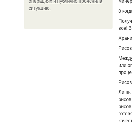
минер
операциях и публично прояснила
ситуацию.
3 ког
Получ
все! 
Храни
Рисов
Между
или о
проце
Рисов
Лишь 
рисов
рисов
готов
качес