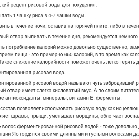
ский рецепт рисовой воды для похудения:
ыпать 1 чашку риса в 4-7 чашки воды.
овить в течение ночи, оставив на горячей плите, либо в тече
овый отвар выпивать в течение дня, рекомендуется немного
ть потребление калорий можно довольно существенно, зам
прием пищи - это примерно 650 калорий, в то время как кал
 Такое снижение калорийности поможет очень легко терять д
нтированная рисовая вода.
нтированной рисовой водой называют чуть забродивший р
ый отвар имеет слегка кисловатый вкус. А по своим питател
ве антиоксиданты, минералы, витамин Е, ферменты.
 состав позволяет использовать рисовую воду как исцеляю
ляет шрамы, прыщи, уменьшает морщины, облегчает воспал
 волос ферментированной рисовой водой - тоже довольно 
нции Яо гордятся своими длинными и густыми волосами даж