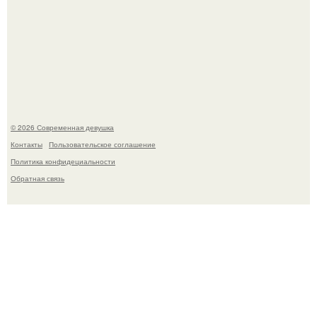
Лишь в том случае, если есть в истории моды идеал, то
это Синди Кроуфорд.
© 2026 Современная девушка
Контакты
Пользовательское соглашение
Политика конфидециальности
Обратная связь