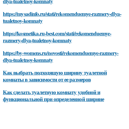
dlya-tualetnoy-komnaty
https://mysadinfo.ru/stati/rekomenduemye-razmery-dlya-
tualetnoy-komnaty
https://kosmetika.ru-best.com/stati/rekomenduemye-
razmery-dlya-tualetnoy-komnaty
https://by-womens.ru/novosti/rekomenduemye-razmery-
dlya-tualetnoy-komnaty
Как выбрать подходящую ширину туалетной
комнаты в зависимости от ее размеров
Как сделать туалетную комнату удобной и
функциональной при определенной ширине