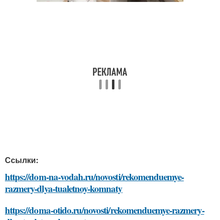
Ссылки:
https://dom-na-vodah.ru/novosti/rekomenduemye-
razmery-dlya-tualetnoy-komnaty
https://doma-otido.ru/novosti/rekomenduemye-razmery-