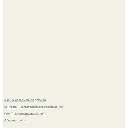
сдвиг: переоценка ценностей и жесткая депрессия
теперь настигают парней на 10 лет раньше.
Соцсети захлестнула волна тревожных сообщений о
загадочном "Июньском Феномене".
© 2026 Современная девушка
Контакты
Пользовательское соглашение
Политика конфидециальности
Обратная связь