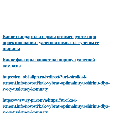
Какие стандарты и нормы рекомендуются при
проектировании туалетной комнаты с учетом ее
ширины
Какие факторы влияют на ширину туалетной
комнаты
https://len_obl.allpn.ru/redirect/?url=stroika-i-
remont.info/novosti/kak-vybrat-optimalnuyu-shirinu-dlya-
svoey-tualetnoy-komnaty
https://www.cy-pr.com/a/https://stroika-i-
remont.info/novosti/kak-vybrat-optimalnuyu-shirinu-dlya-
svoey-tualetnoy-komnaty