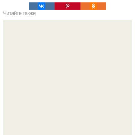
Читайте также
Что такое аптечная косметика
Все же слышали про вчерашнюю победу Бена аффлека
в "кто хочет стать миллионером?