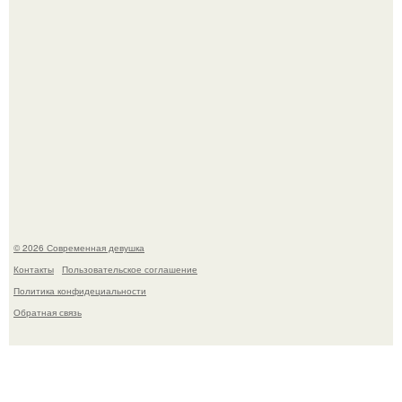
Большинство замечало, что после оргазма мужчина
часто почти сразу теряет возбуждение, тогда как
женщина может дольше сохранять возбуждение.
© 2026 Современная девушка
Контакты
Пользовательское соглашение
Политика конфидециальности
Обратная связь