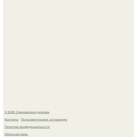
Большинство замечало, что после оргазма мужчина
часто почти сразу теряет возбуждение, тогда как
женщина может дольше сохранять возбуждение.
Бывшая актриса для самых взрослых амаранта Хэнк
стала сенатором в Колумбии.
© 2026 Современная девушка
Контакты
Пользовательское соглашение
Политика конфидециальности
Обратная связь