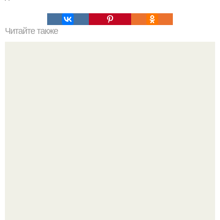
Читайте также
Шоколадный торт по госту.
-"Пчела, пчела …".