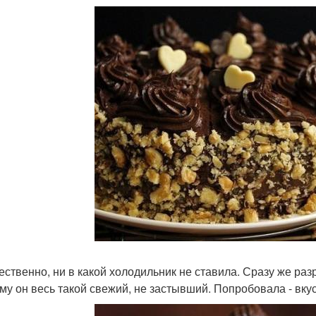
тественно, ни в какой холодильник не ставила. Сразу же ра
му он весь такой свежий, не застывший. Попробовала - вкус