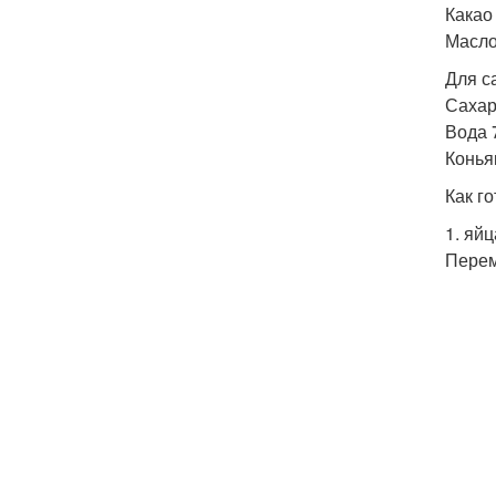
Какао 
Масло
Для с
Сахар 
Вода 
Конья
Как го
1. яй
Перем