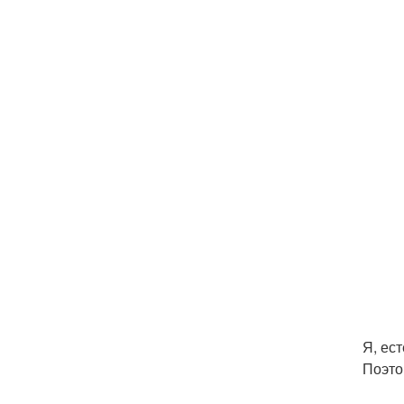
Я, ес
Поэто