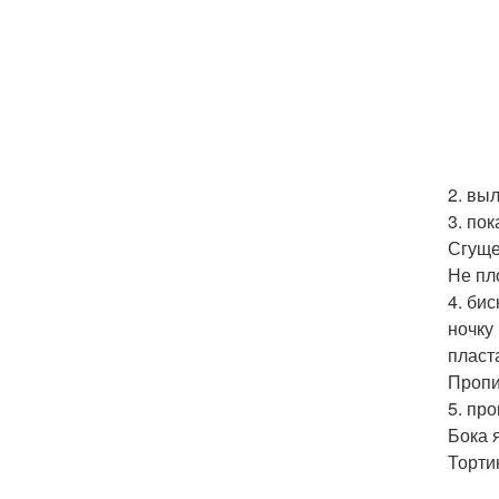
2. вы
3. по
Сгуще
Не пл
4. би
ночку
пласт
Пропи
5. пр
Бока 
Торти