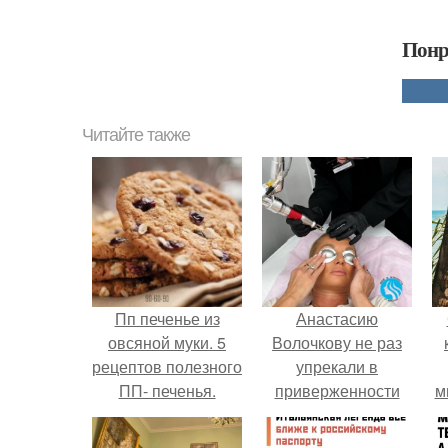
Понр
Читайте также
Пп печенье из
Анастасию
овсяной муки. 5
Волочкову не раз
рецептов полезного
упрекали в
ПП- печенья.
приверженности
м
устаревшим бьюти -
процедурам.