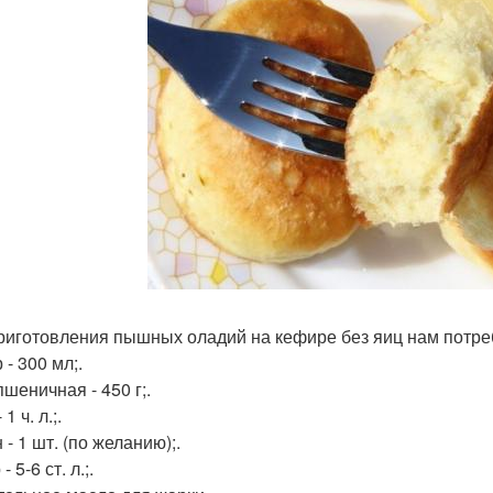
риготовления пышных оладий на кефире без яиц нам потре
- 300 мл;.
шеничная - 450 г;.
1 ч. л.;.
- 1 шт. (по желанию);.
 5-6 ст. л.;.