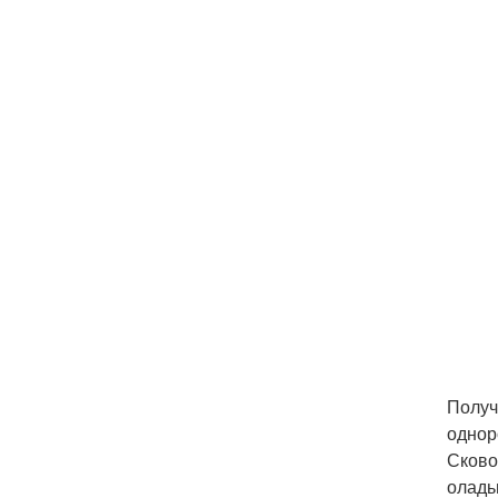
Получ
однор
Сково
оладь