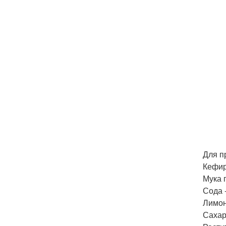
Для п
Кефир 
Мука п
Сода - 
Лимон 
Сахар -