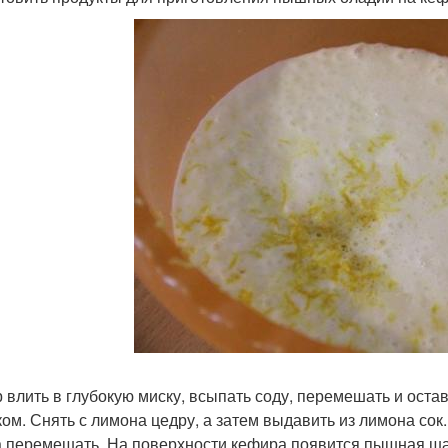
 влить в глубокую миску, всыпать соду, перемешать и остав
ком. Снять с лимона цедру, а затем выдавить из лимона сок.
а перемешать. На поверхности кефира появится пышная шап