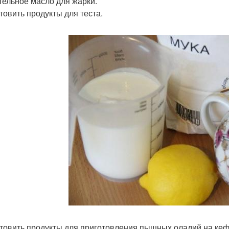
тельное масло для жарки.
товить продукты для теста.
товить продукты для приготовления пышных оладий на кеф