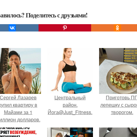
авилось? Поделитесь с друзьями!
Сергей Лазарев
Центральный
Приготовь П
купил квартиру в
район.
лепешку с сыро
Майами за 1
Йога@Just_Fitness.
творогом.
иллион долларов.