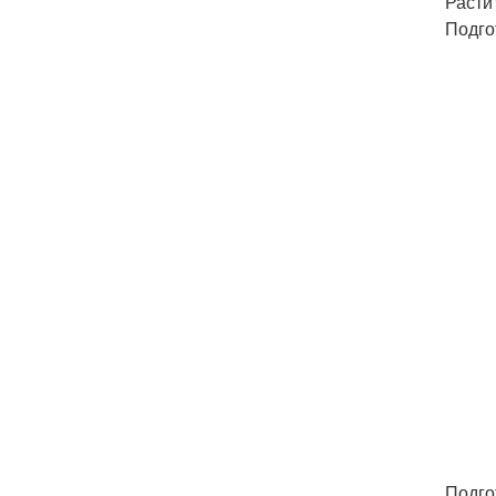
Расти
Подго
Подго