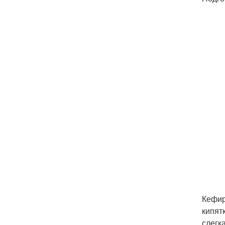
Кефир
кипят
слегк