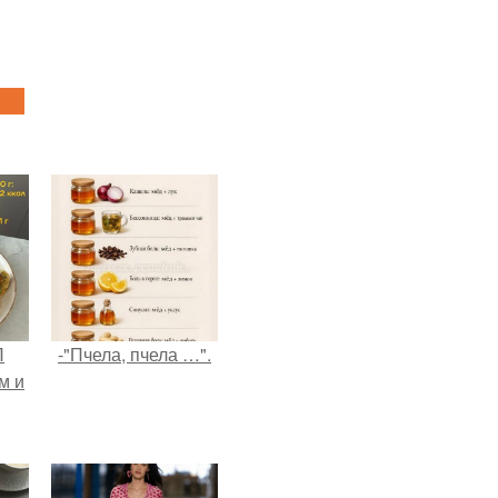
П
-"Пчела, пчела …".
м и