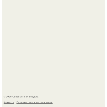
Лишь в том случае, если есть в истории моды идеал, то
это Синди Кроуфорд.
Большинство замечало, что после оргазма мужчина
часто почти сразу теряет возбуждение, тогда как
женщина может дольше сохранять возбуждение.
© 2026 Современная девушка
Контакты
Пользовательское соглашение