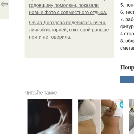
⇦
5. по
годовщину помолвки, показали
6. те
новые фото с совместного отдыха.
7. ра
Ольга Дроздова поделилась очень
фигур
личной историей, о которой раньше
4 сто
почти не говорила.
8. об
смета
Понр
Читайте также