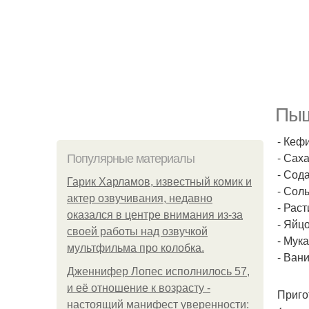
Пыш
- Кефи
- Сахар
Популярные материалы
- Сода
Гарик Харламов, известный комик и
- Соль 
актер озвучивания, недавно
- Раст
оказался в центре внимания из-за
- Яйцо
своей работы над озвучкой
- Мука
мультфильма про колобка.
- Вани
Дженнифер Лопес исполнилось 57,
и её отношение к возрасту -
Приго
настоящий манифест уверенности: