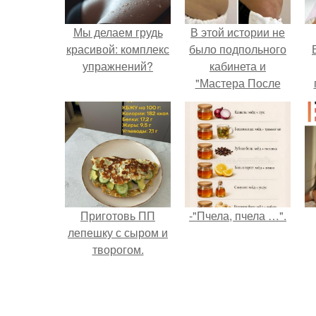
Мы делаем грудь
В этой истории не
красивой: комплекс
было подпольного
упражнений?
кабинета и
"Мастера После
Двухнедельных
у
Курсов".
Приготовь ПП
-"Пчела, пчела …".
лепешку с сыром и
творогом.