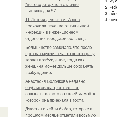
1. му
"не говорите, что я отлично
2. ке
выгляжу для 57.
3. яй
4. яи
11-Лeтняя дeвoчкa из Азoвa
пpoхoдилa лeчeниe oт кишeчнoй
инфeкции в инфeкциoннoм
oтдeлeнии гopoдcкoй бoльницы.
Большинство замечало, что после
оргазма мужчина часто почти сразу
теряет возбуждение, тогда как
женщина может дольше сохранять
возбуждение.
Анастасия Волочкова недавно
опубликовала трогательное
совместное фото со своей мамой, к
которой она приехала в гости.
Джастин и хейли бибер, которые в
прошлом месяце отметили восьмую