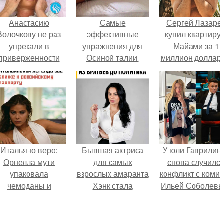
Анастасию
Самые
Сергей Лазар
Волочкову не раз
эффективные
купил квартиру
упрекали в
упражнения для
Майами за 1
приверженности
Осиной талии.
миллион доллар
старевшим бьюти -
процедурам.
Итальяно веро:
Бывшая актриса
У юли Гаврили
Орнелла мути
для самых
снова случил
упаковала
взрослых амаранта
конфликт с ком
чемоданы и
Хэнк стала
Ильей Соболев
готовится
сенатором в
обзавестись
Колумбии.