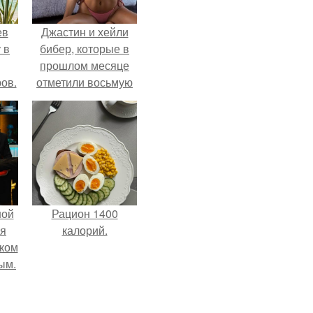
ев
Джастин и хейли
 в
бибер, которые в
прошлом месяце
ов.
отметили восьмую
годовщину
помолвки, показали
новые фото с
совместного
отдыха.
ной
Рацион 1400
ся
калорий.
иком
ым.