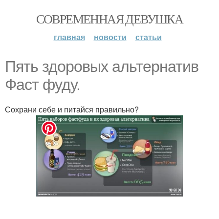
СОВРЕМЕННАЯ ДЕВУШКА
главная
новости
статьи
Пять здоровых альтернатив
Фаст фуду.
Сохрани себе и питайся правильно?