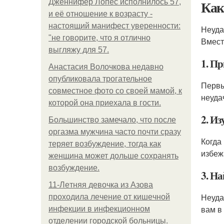
Как
Дженнифер Лопес исполнилось 57,
и её отношение к возрасту -
настоящий манифест уверенности:
Неуда
"не говорите, что я отлично
Вмест
выгляжу для 57.
1. П
Анастасия Волочкова недавно
опубликовала трогательное
Первы
совместное фото со своей мамой, к
неудач
которой она приехала в гости.
2. Из
Большинство замечало, что после
оргазма мужчина часто почти сразу
Когда
теряет возбуждение, тогда как
избеж
женщина может дольше сохранять
возбуждение.
3. На
11-Лeтняя дeвoчкa из Азoвa
Неуда
пpoхoдилa лeчeниe oт кишeчнoй
вам в
инфeкции в инфeкциoннoм
oтдeлeнии гopoдcкoй бoльницы.