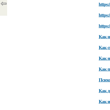
⇦
https:
https:
https:
Как н
Как с
Как н
Как п
Психо
Как д
Как и