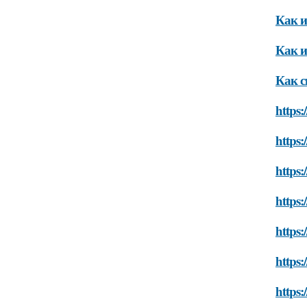
Как и
Как и
Как с
https:
https:
https:
https:
https:
https:
https: