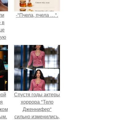
ли
-"Пчела, пчела …".
 в
це
мую
зали
с
ной
Спустя годы актеры
ся
хоррора "Тело
иком
Дженнифер"
ым.
сильно изменились,
пройдя путь от
подростковых