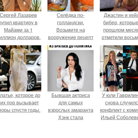
Сергей Лазарев
Селёдка по-
Джастин и хей
купил квартиру в
голландски.
бибер, которые
Майами за 1
Возьмите на
прошлом меся
иллион долларов.
вооружение рецепт
отметили вось
селёдки по-
годовщину
голландски.
помолвки, пока
новые фото 
совместного
отдыха.
латье, которое до
Бывшая актриса
У юли Гаврили
сих пор вызывает
для самых
снова случил
поры спустя годы.
взрослых амаранта
конфликт с ком
Хэнк стала
Ильей Соболев
сенатором в
Колумбии.