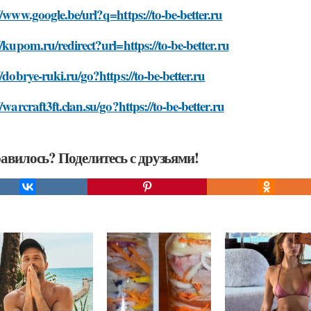
//www.google.be/url?q=https://to-be-better.ru
//kupom.ru/redirect?url=https://to-be-better.ru
//dobrye-ruki.ru/go?https://to-be-better.ru
//warcraft3ft.clan.su/go?https://to-be-better.ru
авилось? Поделитесь с друзьями!