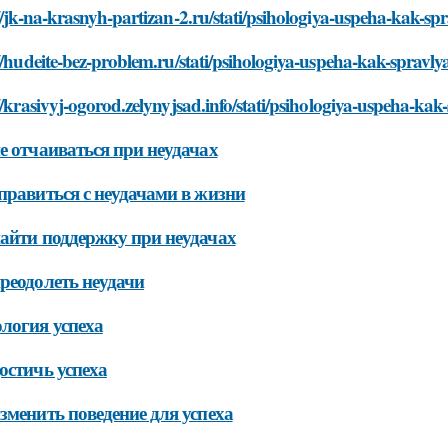
//jk-na-krasnyh-partizan-2.ru/stati/psihologiya-uspeha-kak-s
//hudeite-bez-problem.ru/stati/psihologiya-uspeha-kak-spravl
//krasivyj-ogorod.zelynyjsad.info/stati/psihologiya-uspeha-ka
е отчаиваться при неудачах
правиться с неудачами в жизни
айти поддержку при неудачах
реодолеть неудачи
логия успеха
остичь успеха
зменить поведение для успеха