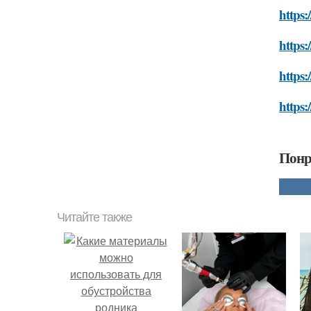
https:
https:
https:
https:
Понр
Читайте также