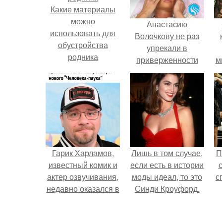
Какие материалы
можно
Анастасию
использовать для
Волочкову не раз
обустройства
упрекали в
родника
приверженности
м
устаревшим бьюти -
процедурам.
Гарик Харламов,
Лишь в том случае,
П
известный комик и
если есть в истории
актер озвучивания,
моды идеал, то это
с
недавно оказался в
Синди Кроуфорд.
центре внимания
из-за своей работы