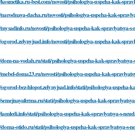
//kosmetika.ru-best.com/novosti/psihologiya-uspeha-kak-spra
//narodnaya-dacha.ru/novosti/psihologiya-uspeha-kak-spravl
//mysadinfo.ru/novosti/psihologiya-uspeha-kak-spravlyatsya-
//ogorod.zelynyjsad.info/novosti/psihologiya-uspeha-kak-spra
//dom-na-vodah.ru/stati/psihologiya-uspeha-kak-spravlyatsy
://mebel-doma23.ru/novosti/psihologiya-uspeha-kak-spravlyat
//ogorod-bez-hlopot.zelynyjsad.info/stati/psihologiya-uspeha-
//semejnayaferma.ru/stati/psihologiya-uspeha-kak-spravlyats
//iamledi.info/stati/psihologiya-uspeha-kak-spravlyatsya-s-ne
//doma-otido.ru/stati/psihologiya-uspeha-kak-spravlyatsya-s-