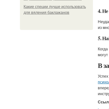
Какие специи лучше использовать
4. Не
для вяления баклажанов
Неуда
из мно
5. Н
Когда
могут
В з
Успех
психо
впере
инстр
Ссыл