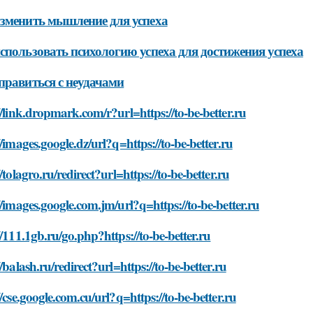
зменить мышление для успеха
спользовать психологию успеха для достижения успеха
правиться с неудачами
//link.dropmark.com/r?url=https://to-be-better.ru
//images.google.dz/url?q=https://to-be-better.ru
//tolagro.ru/redirect?url=https://to-be-better.ru
//images.google.com.jm/url?q=https://to-be-better.ru
//111.1gb.ru/go.php?https://to-be-better.ru
//balash.ru/redirect?url=https://to-be-better.ru
//cse.google.com.cu/url?q=https://to-be-better.ru